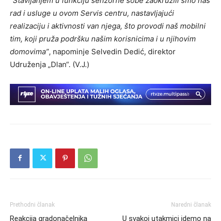
“Stavljanjem u funkciju senzorne sobe zaokružili smo naš
rad i usluge u ovom Servis centru, nastavljajući
realizaciju i aktivnosti van njega, što provodi naš mobilni
tim, koji pruža podršku našim korisnicima i u njihovim
domovima”
, napominje Selvedin Dedić, direktor
Udruženja „Dlan“. (V.J.)
Prethodni članak
Naredni članak
Reakcija gradonačelnika
U svakoj utakmici idemo na