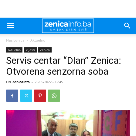
Naslovnica
Aktuelno
Aktuelno
Vijesti
Zenica
Servis centar “Dlan” Zenica:
Otvorena senzorna soba
Od
Zenicainfo
-
25/05/2022 - 12:45