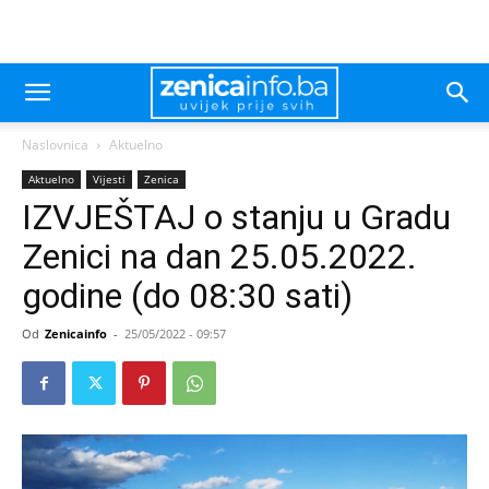
Naslovnica
Aktuelno
Aktuelno
Vijesti
Zenica
IZVJEŠTAJ o stanju u Gradu
Zenici na dan 25.05.2022.
godine (do 08:30 sati)
Od
Zenicainfo
-
25/05/2022 - 09:57