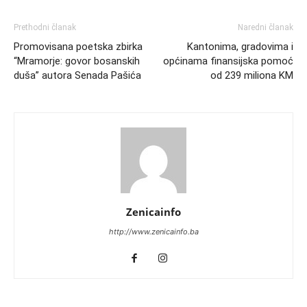
Prethodni članak
Naredni članak
Promovisana poetska zbirka
Kantonima, gradovima i
“Mramorje: govor bosanskih
općinama finansijska pomoć
duša” autora Senada Pašića
od 239 miliona KM
Zenicainfo
http://www.zenicainfo.ba