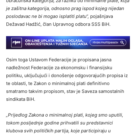
obračunska kategorija, za razliku od minimalne plate, koja
je zašitna kategorija, odnosno prag ispod kojeg nijedan
poslodavac ne bi mogao isplatiti platu“,
pojašnjava
Dežavad Hadžić, član Upravnog odbora SSS BiH.
Osim toga Ustavom Federacije je propisana jasna
nadležnost Federacije za ekonomsku i finansijsku
politiku, uključujući i donošenje odgovorajućih propisa iz
te oblasti, te Zakon o minimalnoj plati definitivno
smatramo takvim propisom, stav je Saveza samostalnih
sindikata BiH.
„Prijedlog Zakona o minimalnoj plati, kojeg smo uputili,
tokom posljednje godine prihvatili su predstavnici
klubova svih političkih partija, koje participiraju u