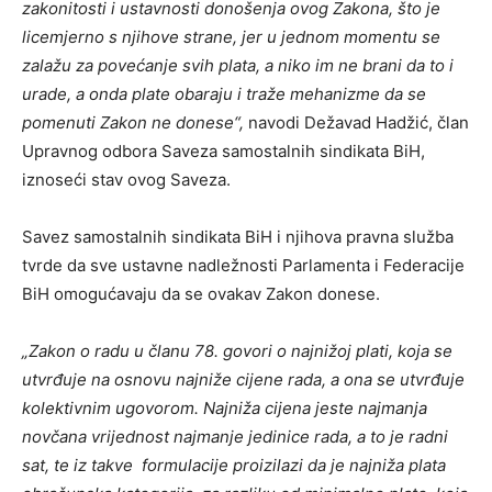
zakonitosti i ustavnosti donošenja ovog Zakona, što je
licemjerno s njihove strane, jer u jednom momentu se
zalažu za povećanje svih plata, a niko im ne brani da to i
urade, a onda plate obaraju i traže mehanizme da se
pomenuti Zakon ne donese“,
navodi Dežavad Hadžić, član
Upravnog odbora Saveza samostalnih sindikata BiH,
iznoseći stav ovog Saveza.
Savez samostalnih sindikata BiH i njihova pravna služba
tvrde da sve ustavne nadležnosti Parlamenta i Federacije
BiH omogućavaju da se ovakav Zakon donese.
„Zakon o radu u članu 78. govori o najnižoj plati, koja se
utvrđuje na osnovu najniže cijene rada, a ona se utvrđuje
kolektivnim ugovorom. Najniža cijena jeste najmanja
novčana vrijednost najmanje jedinice rada, a to je radni
sat, te iz takve formulacije proizilazi da je najniža plata