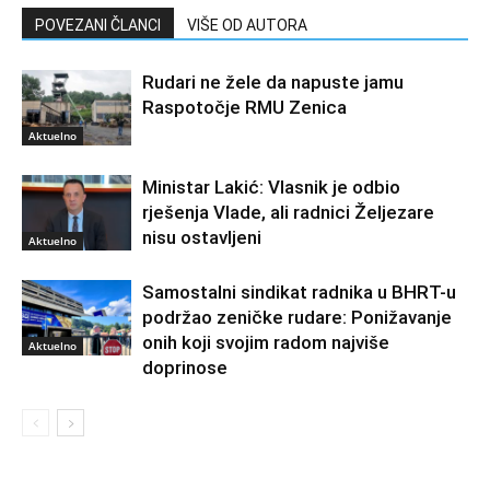
POVEZANI ČLANCI
VIŠE OD AUTORA
Rudari ne žele da napuste jamu
Raspotočje RMU Zenica
Aktuelno
Ministar Lakić: Vlasnik je odbio
rješenja Vlade, ali radnici Željezare
nisu ostavljeni
Aktuelno
Samostalni sindikat radnika u BHRT-u
podržao zeničke rudare: Ponižavanje
onih koji svojim radom najviše
Aktuelno
doprinose