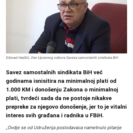
Dževad Hadžić, član Upravnog odbora Saveza samostalnih sindikata BiH
Savez samostalnih sindikata BiH već
godinama isnisitira na minimalnoj plati od
1.000 KM i donošenju Zakona o minimalnoj
plati, tvrdeći sada da ne postoje nikakve
prepreke za njegovo donošenje, jer to je vitalni
interes svih građana i radnika u FBiH.
„Ovdje se od Udruženja poslodavaca nametnulo pitanje