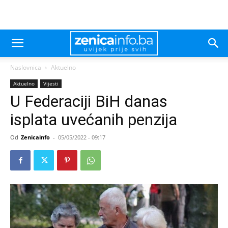
Naslovnica
Aktuelno
Aktuelno
Vijesti
U Federaciji BiH danas
isplata uvećanih penzija
Od
Zenicainfo
-
05/05/2022 - 09:17