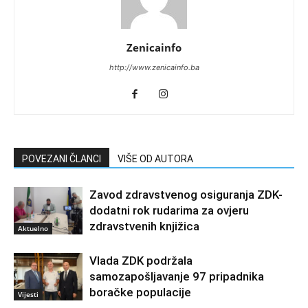
Zenicainfo
http://www.zenicainfo.ba
POVEZANI ČLANCI
VIŠE OD AUTORA
Zavod zdravstvenog osiguranja ZDK-
dodatni rok rudarima za ovjeru
zdravstvenih knjižica
Aktuelno
Vlada ZDK podržala
samozapošljavanje 97 pripadnika
boračke populacije
Vijesti