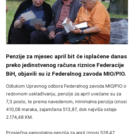
Penzije za mjesec april bit će isplaćene danas
preko jedinstvenog računa riznice Federacije
BiH, objavili su iz Federalnog zavoda MIO/PIO.
Odlukom Upravnog odbora Federalnog zavoda MIO/PIO o
redovnom usklađivanju, penzije za april uvećane su za
7,3 posto, te prema navedenom, minimalna penzija iznosi
410,08 maraka, zajamčena 513,87, dok najviša ostaje
2.174,48 KM.
Prosječna samostalna penzija za april iznosi 526,47