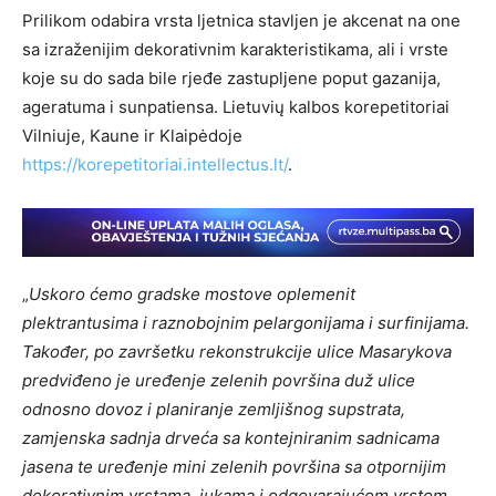
Prilikom odabira vrsta ljetnica stavljen je akcenat na one
sa izraženijim dekorativnim karakteristikama, ali i vrste
koje su do sada bile rjeđe zastupljene poput gazanija,
ageratuma i sunpatiensa.
Lietuvių kalbos korepetitoriai
Vilniuje, Kaune ir Klaipėdoje
https://korepetitoriai.intellectus.lt/
.
„
Uskoro ćemo gradske mostove oplemenit
plektrantusima i raznobojnim pelargonijama i surfinijama.
Također, po završetku rekonstrukcije ulice Masarykova
predviđeno je uređenje zelenih površina duž ulice
odnosno dovoz i planiranje zemljišnog supstrata,
zamjenska sadnja drveća sa kontejniranim sadnicama
jasena te uređenje mini zelenih površina sa otpornijim
dekorativnim vrstama, jukama i odgovarajućom vrstom