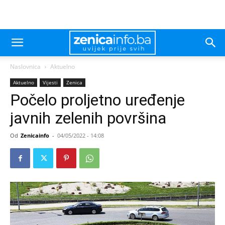
Naslovnica
Aktuelno
Aktuelno
Vijesti
Zenica
Počelo proljetno uređenje
javnih zelenih površina
Od
Zenicainfo
-
04/05/2022 - 14:08