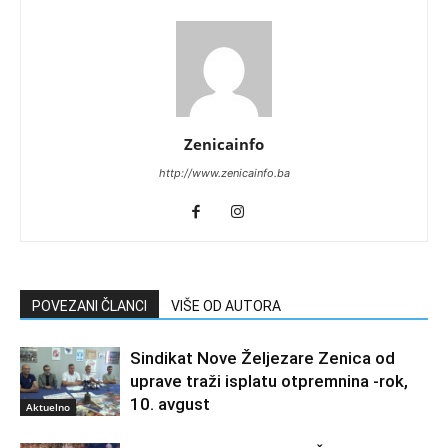
Zenicainfo
http://www.zenicainfo.ba
POVEZANI ČLANCI
VIŠE OD AUTORA
Sindikat Nove Željezare Zenica od
uprave traži isplatu otpremnina -rok,
10. avgust
Aktuelno