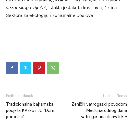
sezonskog cvijeća
“, istakla je Jakuta Imširović, šefica
Sektora za ekologiju i komunalne poslove.
Prethodni članak
Naredni članak
Tradicionalna bajramska
Zenički vatrogasci povodom
posjeta KPZ-u i JU “Dom
Međunarodnog dana
porodica”
vatrogasaca darivali krv