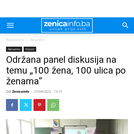
Naslovnica
Aktuelno
Aktuelno
Vijesti
Održana panel diskusija na
temu „100 žena, 100 ulica po
ženama“
Od
Zenicainfo
-
27/04/2022 - 13:13