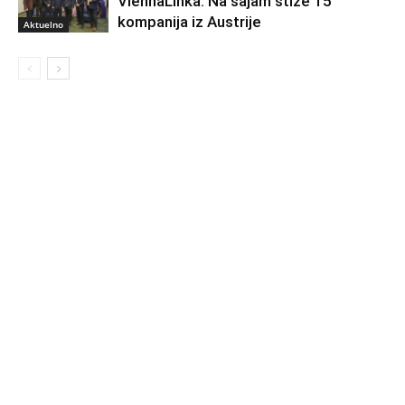
ViennaLinka: Na sajam stiže 15
kompanija iz Austrije
Aktuelno