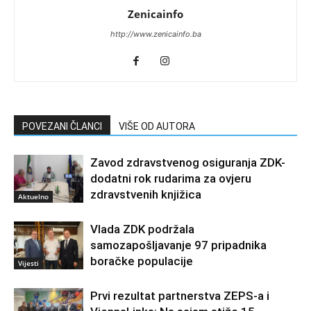
Zenicainfo
http://www.zenicainfo.ba
POVEZANI ČLANCI
VIŠE OD AUTORA
Zavod zdravstvenog osiguranja ZDK-
dodatni rok rudarima za ovjeru
zdravstvenih knjižica
Aktuelno
Vlada ZDK podržala
samozapošljavanje 97 pripadnika
boračke populacije
Vijesti
Prvi rezultat partnerstva ZEPS-a i