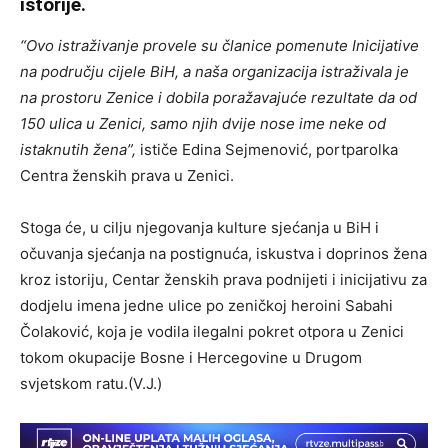
istorije.
“Ovo istraživanje provele su članice pomenute Inicijative
na području cijele BiH, a naša organizacija istraživala je
na prostoru Zenice i dobila poražavajuće rezultate da od
150 ulica u Zenici, samo njih dvije nose ime neke od
istaknutih žena”,
ističe Edina Sejmenović, portparolka
Centra ženskih prava u Zenici.
Stoga će, u cilju njegovanja kulture sjećanja u BiH i
očuvanja sjećanja na postignuća, iskustva i doprinos žena
kroz istoriju, Centar ženskih prava podnijeti i inicijativu za
dodjelu imena jedne ulice po zeničkoj heroini Sabahi
Čolaković, koja je vodila ilegalni pokret otpora u Zenici
tokom okupacije Bosne i Hercegovine u Drugom
svjetskom ratu.(V.J.)