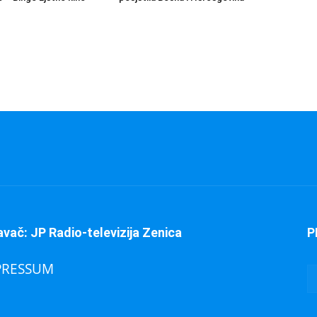
avač: JP Radio-televizija Zenica
P
PRESSUM