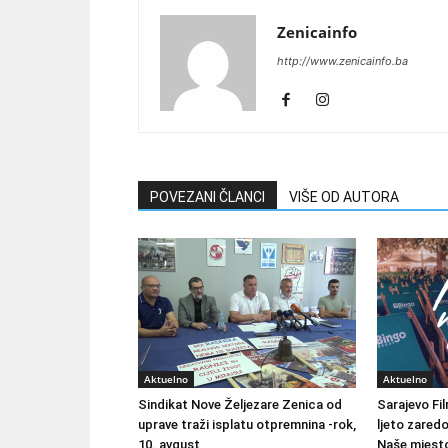
Zenicainfo
http://www.zenicainfo.ba
POVEZANI ČLANCI
VIŠE OD AUTORA
Aktuelno
Aktuelno
Sindikat Nove Željezare Zenica od
Sarajevo Fil
uprave traži isplatu otpremnina -rok,
ljeto zared
10. avgust
Naše mjesto