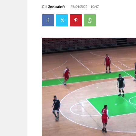
Od
Zenicainfo
-
25/04/2022 - 10:47