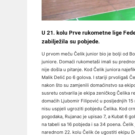
U 21. kolu Prve rukometne lige Fed
zabilježila su pobjede.
U prvom meču Čelik junior bio je bolji od Bo
juniore. Domaći rukometaši imali su prednos
nije došla u pitanje. Kod Čelik juniora najefi
Malik Delić po 6 golova. I stariji prvoligaš 
nakon što su zamjenili domaćinstvo sa eki
susretu ostvarila je ekipa zeničkog Čelika 
domaćih Ljubomir Filipović u posljednjih 15 
nisu uspjeli ugroziti pobjedu Čelika. Kod crn
pogodaka, Rujanac je upisao 7, a Kubat 6 g
na tabeli sa 16 pobjeda i sa 34 poena. Čelik 
narednom 22. kolu Čelik će ugostiti ekipu D