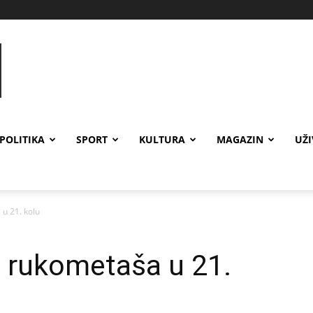
POLITIKA
SPORT
KULTURA
MAGAZIN
UŽ
u 21. kolu
h rukometaša u 21.