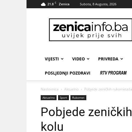
C
21.8
Subota, 8 Augusta, 2026
Zenica
zenicainfo.ba
VIJESTI
VIDEO
PRIVREDA
POSLJEDNJI POZDRAVI
Naslovnica
Aktuelno
Pobjede zeničkih rukometaša 
Aktuelno
Sport
Rukomet
Pobjede zenički
kolu