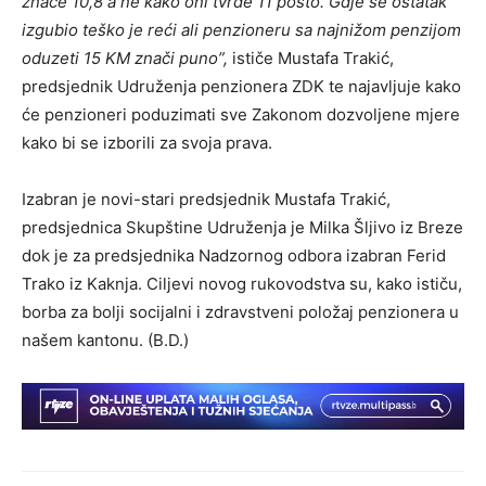
znače 10,8 a ne kako oni tvrde 11 posto. Gdje se ostatak
izgubio teško je reći ali penzioneru sa najnižom penzijom
oduzeti 15 KM znači puno”,
ističe Mustafa Trakić,
predsjednik Udruženja penzionera ZDK te najavljuje kako
će penzioneri poduzimati sve Zakonom dozvoljene mjere
kako bi se izborili za svoja prava.
Izabran je novi-stari predsjednik Mustafa Trakić,
predsjednica Skupštine Udruženja je Milka Šljivo iz Breze
dok je za predsjednika Nadzornog odbora izabran Ferid
Trako iz Kaknja. Ciljevi novog rukovodstva su, kako ističu,
borba za bolji socijalni i zdravstveni položaj penzionera u
našem kantonu. (B.D.)