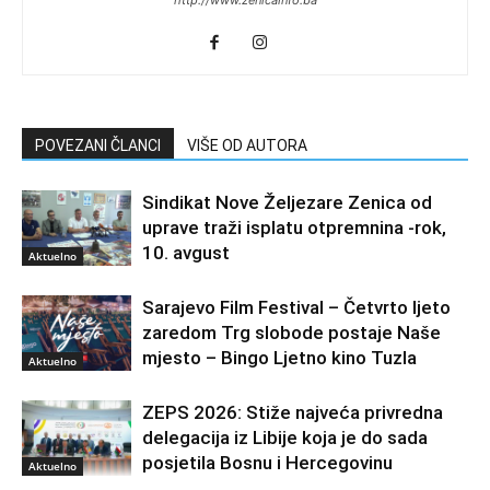
POVEZANI ČLANCI
VIŠE OD AUTORA
Sindikat Nove Željezare Zenica od
uprave traži isplatu otpremnina -rok,
10. avgust
Aktuelno
Sarajevo Film Festival – Četvrto ljeto
zaredom Trg slobode postaje Naše
mjesto – Bingo Ljetno kino Tuzla
Aktuelno
ZEPS 2026: Stiže najveća privredna
delegacija iz Libije koja je do sada
posjetila Bosnu i Hercegovinu
Aktuelno