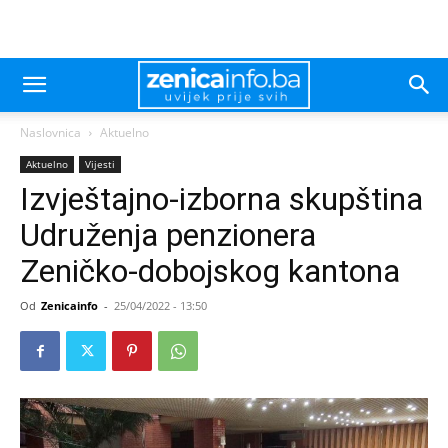
Naslovnica
Aktuelno
Aktuelno
Vijesti
Izvještajno-izborna skupština
Udruženja penzionera
Zeničko-dobojskog kantona
Od
Zenicainfo
-
25/04/2022 - 13:50