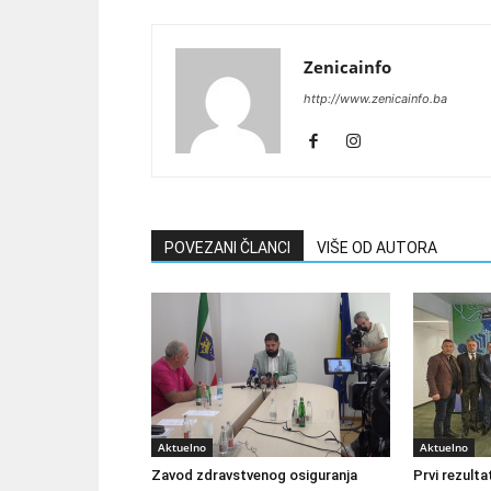
Zenicainfo
http://www.zenicainfo.ba
POVEZANI ČLANCI
VIŠE OD AUTORA
Aktuelno
Aktuelno
Zavod zdravstvenog osiguranja
Prvi rezult