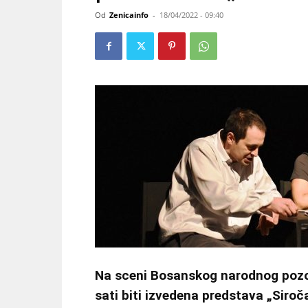
Od
Zenicainfo
-
18/04/2022 - 09:40
Na sceni Bosanskog narodnog pozori
sati biti izvedena predstava „Siroč