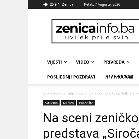
C
25.9
Petak, 7 Augusta, 2026
Zenica
zenicainfo.ba
VIJESTI
VIDEO
PRIVREDA
POSLJEDNJI POZDRAVI
Naslovnica
Aktuelno
Na sceni zeničkog BNP-a sutr
Aktuelno
Kultura
Pozorište
Na sceni zeničko
predstava „Siroč