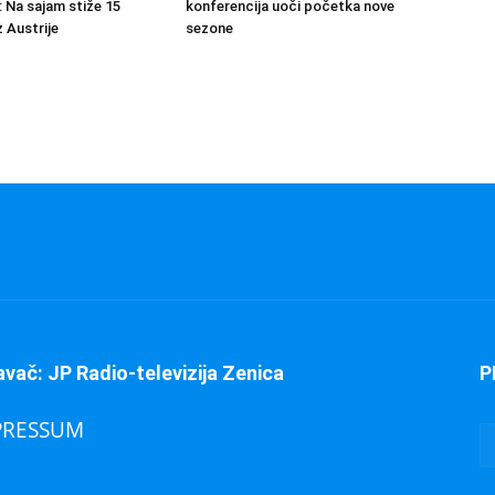
: Na sajam stiže 15
konferencija uoči početka nove
 Austrije
sezone
avač: JP Radio-televizija Zenica
P
PRESSUM