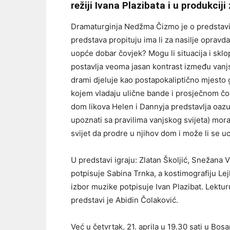
režiji Ivana Plazibata i u produkcij
Dramaturginja Nedžma Čizmo je o predstavi i
predstava propituju ima li za nasilje opravdan
uopće dobar čovjek? Mogu li situacija i skl
postavlja veoma jasan kontrast između vanjsk
drami djeluje kao postapokaliptično mjesto 
kojem vladaju ulične bande i prosječnom čovj
dom likova Helen i Dannyja predstavlja oazu s
upoznati sa pravilima vanjskog svijeta) mora
svijet da prodre u njihov dom i može li se uo
U predstavi igraju: Zlatan Školjić, Snežana 
potpisuje Sabina Trnka, a kostimografiju Lej
izbor muzike potpisuje Ivan Plazibat. Lektu
predstavi je Abidin Čolaković.
Već u četvrtak, 21. aprila u 19.30 sati u B