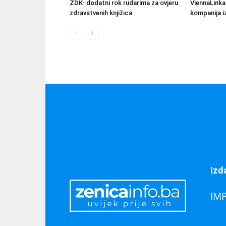
ZDK- dodatni rok rudarima za ovjeru
ViennaLinka
zdravstvenih knjižica
kompanija iz
Izd
IM