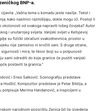
i zeničkog BNP-a.
zjavila: „Važna tema u komadu jeste nasilje. Tekst i
ja, kako nasilnici razmišljaju, dokle mogu ići. Postoji li
op okolonosti od svakoga napraviti lošeg čovjeka? Autor
og i unutarnjeg svijeta. Vanjski svijet u Kellyjevoj
gdje su fizički obračuni svakodnevnica, prostor u
eku nije zamislivo ni kročiti vani. S druge strane,
igurnosti i mira, te likovi (koji su u potpunosti
ju sami odrediti do koje granice će pustiti vanjski
pće postaviti ta granica.“
Vidović i Enes Salković. Scenografiju predstave
la Hodžić. Kompozitor predstave je Petar Biblija, a
ru potpisuje Merima Handanović, a inspicijent u
osanskom narodnom pozorištu Zenica bit će izvedena