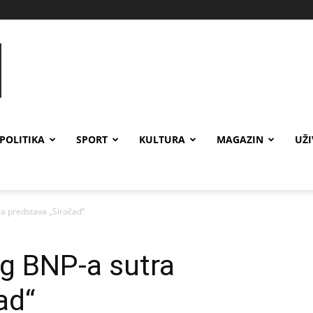
POLITIKA
SPORT
KULTURA
MAGAZIN
UŽ
a predstava „Siročad“
g BNP-a sutra
ad“