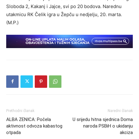
Sloboda 2, Kakanj i Jajce, svi po 20 bodova. Narednu
utakmicu RK Čelik igra u Žepču u nedjelju, 20. marta.
(M.P.)
Prethodni članak
Naredni članak
ALBA ZENICA: Počela
U srijedu hitna sjednica Doma
aktivnost odvoza kabastog
naroda PSBiH o ukidanju
otpada
akciza