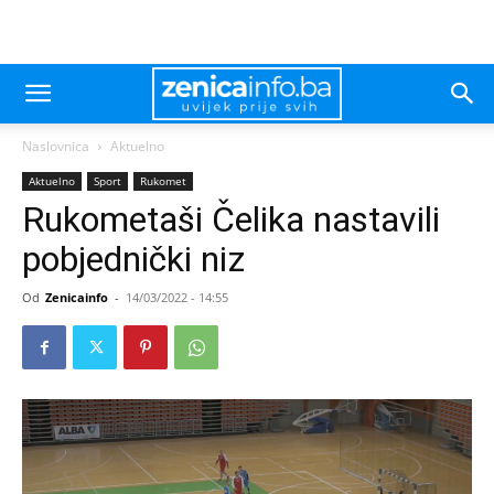
Naslovnica
Aktuelno
Aktuelno
Sport
Rukomet
Rukometaši Čelika nastavili
pobjednički niz
Od
Zenicainfo
-
14/03/2022 - 14:55