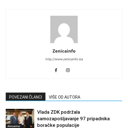
Zenicainfo
http://www.zenicainfo.ba
POVEZANI ČLANCI
VIŠE OD AUTORA
Vlada ZDK podržala
samozapošljavanje 97 pripadnika
boračke populacije
Aktuelno