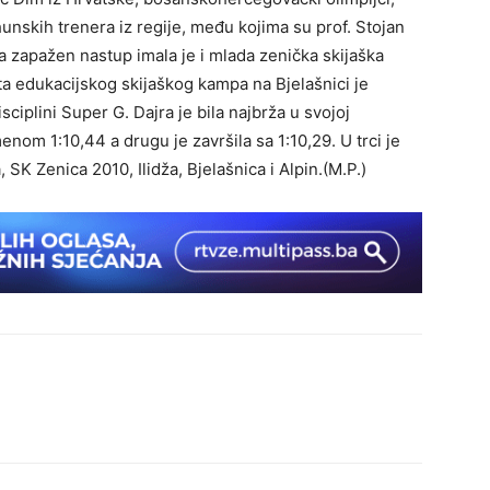
unskih trenera iz regije, među kojima su prof. Stojan
 zapažen nastup imala je i mlada zenička skijaška
ta edukacijskog skijaškog kampa na Bjelašnici je
ciplini Super G. Dajra je bila najbrža u svojoj
menom 1:10,44 a drugu je završila sa 1:10,29. U trci je
 SK Zenica 2010, Ilidža, Bjelašnica i Alpin.(M.P.)