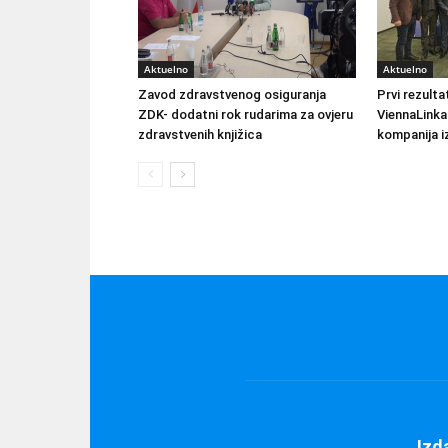
Aktuelno
Aktuelno
Zavod zdravstvenog osiguranja
Prvi rezult
ZDK- dodatni rok rudarima za ovjeru
ViennaLinka
zdravstvenih knjižica
kompanija iz
Izd