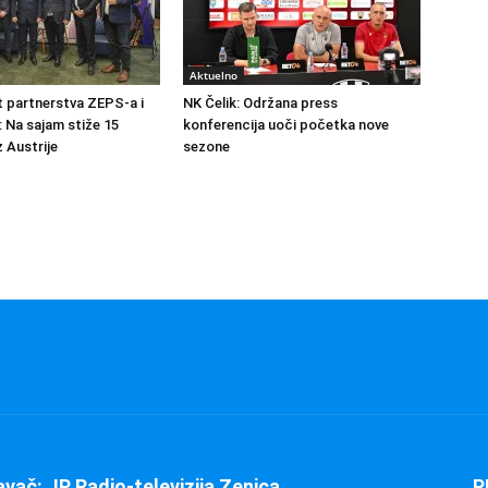
Aktuelno
at partnerstva ZEPS-a i
NK Čelik: Održana press
: Na sajam stiže 15
konferencija uoči početka nove
 Austrije
sezone
avač: JP Radio-televizija Zenica
P