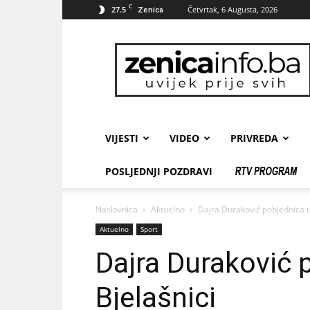
C
27.5
Četvrtak, 6 Augusta, 2026
Zenica
zenicainfo.ba
VIJESTI
VIDEO
PRIVREDA
POSLJEDNJI POZDRAVI
Naslovnica
Aktuelno
Dajra Duraković pobjednica u
Aktuelno
Sport
Dajra Duraković 
Bjelašnici