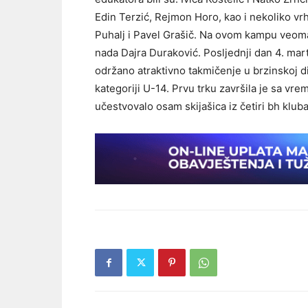
Edin Terzić, Rejmon Horo, kao i nekoliko vrh
Puhalj i Pavel Grašič. Na ovom kampu veoma
nada Dajra Duraković. Posljednji dan 4. mar
održano atraktivno takmičenje u brzinskoj dis
kategoriji U-14. Prvu trku završila je sa vre
učestvovalo osam skijašica iz četiri bh kluba,