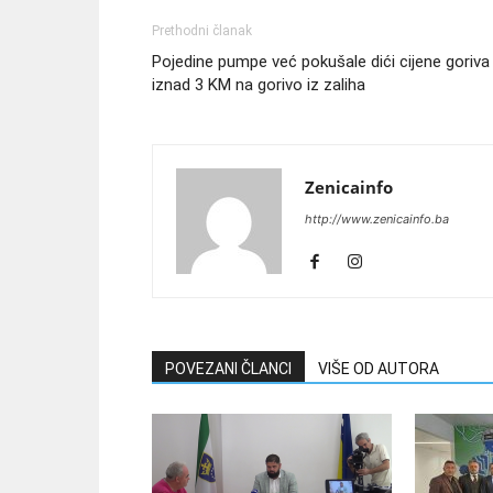
Prethodni članak
Pojedine pumpe već pokušale dići cijene goriva
iznad 3 KM na gorivo iz zaliha
Zenicainfo
http://www.zenicainfo.ba
POVEZANI ČLANCI
VIŠE OD AUTORA