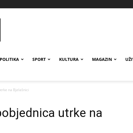
POLITIKA
SPORT
KULTURA
MAGAZIN
UŽ
trke na Bjelašnici
pobjednica utrke na