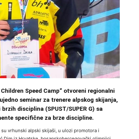
 Children Speed Camp“ otvoreni regionalni
ujedno seminar za trenere alpskog skijanja,
i brzih disciplina (SPUST/SUPER G) sa
nte specifične za brze discipline.
su vrhunski alpski skijaši, u ulozi promotora i
nčić Dim iz Hrvatske, bosanskohercegovački olimpijci,