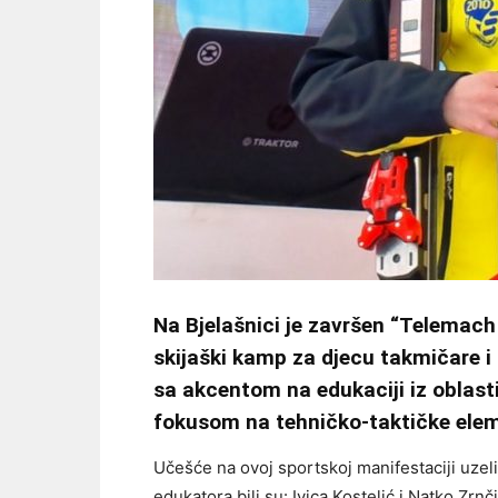
Na Bjelašnici je završen “Telemach
skijaški kamp za djecu takmičare i 
sa akcentom na edukaciji iz oblast
fokusom na tehničko-taktičke eleme
Učešće na ovoj sportskoj manifestaciji uzeli 
edukatora bili su: Ivica Kostelić i Natko Zr