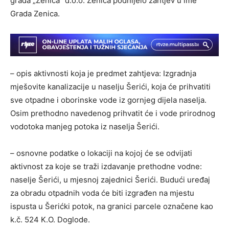
grada „Zenica” d.o.o. Zenica podnijelo zahtjev u ime
Grada Zenica.
– opis aktivnosti koja je predmet zahtjeva: Izgradnja
mješovite kanalizacije u naselju Šerići, koja će prihvatiti
sve otpadne i oborinske vode iz gornjeg dijela naselja.
Osim prethodno navedenog prihvatit će i vode prirodnog
vodotoka manjeg potoka iz naselja Šerići.
– osnovne podatke o lokaciji na kojoj će se odvijati
aktivnost za koje se traži izdavanje prethodne vodne:
naselje Šerići, u mjesnoj zajednici Šerići. Budući uređaj
za obradu otpadnih voda će biti izgrađen na mjestu
ispusta u Šerićki potok, na granici parcele označene kao
k.č. 524 K.O. Doglode.