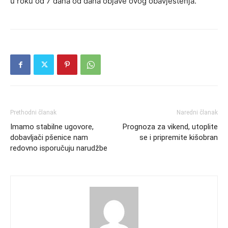
u roku od 7 dana od dana objave ovog obavještenja.
Prethodni članak
Naredni članak
Imamo stabilne ugovore,
Prognoza za vikend, utoplite
dobavljači pšenice nam
se i pripremite kišobran
redovno isporučuju narudžbe