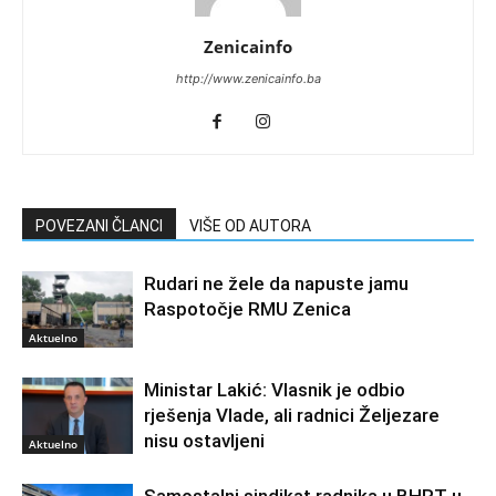
Zenicainfo
http://www.zenicainfo.ba
POVEZANI ČLANCI
VIŠE OD AUTORA
Rudari ne žele da napuste jamu
Raspotočje RMU Zenica
Aktuelno
Ministar Lakić: Vlasnik je odbio
rješenja Vlade, ali radnici Željezare
nisu ostavljeni
Aktuelno
Samostalni sindikat radnika u BHRT-u