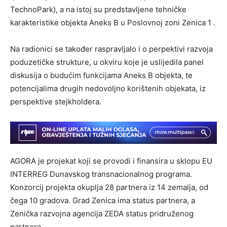
TechnoPark), a na istoj su predstavljene tehničke
karakteristike objekta Aneks B u Poslovnoj zoni Zenica 1 .
Na radionici se također raspravljalo i o perpektivi razvoja
poduzetičke strukture, u okviru koje je uslijedila panel
diskusija o budućim funkcijama Aneks B objekta, te
potencijalima drugih nedovoljno korištenih objekata, iz
perspektive stejkholdera.
AGORA je projekat koji se provodi i finansira u sklopu EU
INTERREG Dunavskog transnacionalnog programa.
Konzorcij projekta okuplja 28 partnera iz 14 zemalja, od
čega 10 gradova. Grad Zenica ima status partnera, a
Zenička razvojna agencija ZEDA status pridruženog
partnera.