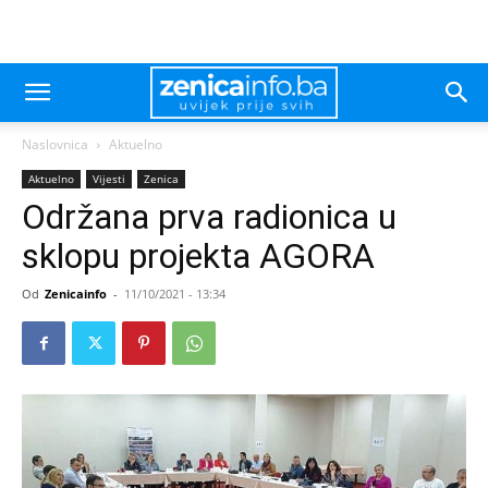
Naslovnica
Aktuelno
Aktuelno
Vijesti
Zenica
Održana prva radionica u
sklopu projekta AGORA
Od
Zenicainfo
-
11/10/2021 - 13:34