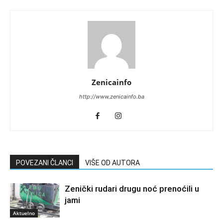
Zenicainfo
http://www.zenicainfo.ba
POVEZANI ČLANCI
VIŠE OD AUTORA
Zenički rudari drugu noć prenoćili u
jami
Aktuelno