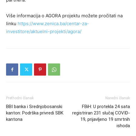
Više informacija o AGORA projektu možete pročitati na
linku
https://www.zenica.ba/centar-za-
investitore/aktuelni-projekti/agora/
Prethodni članak
Naredni članak
BBI banka i Srednjobosanski
FBiH: U protekla 24 sata
kanton: Podrška privredi SBK
registriran 231 slučaj COVID-
kantona
19, prijavljeno 19 smrtnih
ishoda