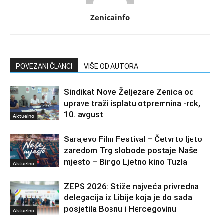
Zenicainfo
POVEZANI ČLANCI
VIŠE OD AUTORA
Sindikat Nove Željezare Zenica od
uprave traži isplatu otpremnina -rok,
10. avgust
Aktuelno
Sarajevo Film Festival – Četvrto ljeto
zaredom Trg slobode postaje Naše
mjesto – Bingo Ljetno kino Tuzla
Aktuelno
ZEPS 2026: Stiže najveća privredna
delegacija iz Libije koja je do sada
posjetila Bosnu i Hercegovinu
Aktuelno