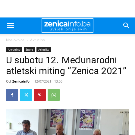
Naslovnica
Aktuelno
Aktuelno
Sport
Atletika
U subotu 12. Međunarodni
atletski miting “Zenica 2021”
Od
Zenicainfo
-
12/07/2021 - 13:55