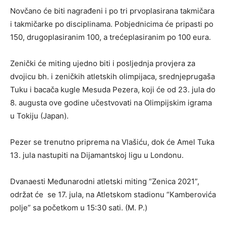
Novčano će biti nagrađeni i po tri prvoplasirana takmičara
i takmičarke po disciplinama. Pobjednicima će pripasti po
150, drugoplasiranim 100, a trećeplasiranim po 100 eura.
Zenički će miting ujedno biti i posljednja provjera za
dvojicu bh. i zeničkih atletskih olimpijaca, srednjeprugaša
Tuku i bacača kugle Mesuda Pezera, koji će od 23. jula do
8. augusta ove godine učestvovati na Olimpijskim igrama
u Tokiju (Japan).
Pezer se trenutno priprema na Vlašiću, dok će Amel Tuka
13. jula nastupiti na Dijamantskoj ligu u Londonu.
Dvanaesti Međunarodni atletski miting “Zenica 2021”,
održat će se 17. jula, na Atletskom stadionu “Kamberovića
polje” sa početkom u 15:30 sati. (M. P.)