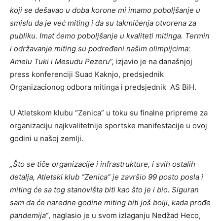
koji se dešavao u doba korone mi imamo poboljšanje u
smislu da je već miting i da su takmičenja otvorena za
publiku. Imat ćemo poboljšanje u kvaliteti mitinga. Termin
i održavanje miting su podređeni našim olimpijcima:
Amelu Tuki i Mesudu Pezeru“,
izjavio je na današnjoj
press konferenciji Suad Kaknjo, predsjednik
Organizacionog odbora mitinga i predsjednik AS BiH.
U Atletskom klubu “Zenica” u toku su finalne pripreme za
organizaciju najkvalitetnije sportske manifestacije u ovoj
godini u našoj zemlji.
„Što se tiče organizacije i infrastrukture, i svih ostalih
detalja, Atletski klub “Zenica” je završio 99 posto posla i
miting će sa tog stanovišta biti kao što je i bio. Siguran
sam da će naredne godine miting biti još bolji, kada prođe
pandemija“
, naglasio je u svom izlaganju Nedžad Heco,