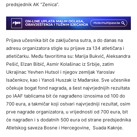
predsjednik AK “Zenica”.
Prijava učesnika bit će zaključena sutra, a do danas na
adresu organizatora stigle su prijave za 134 atletičara i
atletičarku. Među favoritima su: Marija Bukvić, Aleksandra
Pešić, Elzan Bibić, Asmir Kolašinac iz Srbije, zatim
Ukrajinac Yevhen Hutsol i njegov zemljak Yaroslav
Isačenkov, kao i Yanoš Huszak iz Mađarske. Sve učesnike
očekuje bogat fond nagrada, a šest najvrjednijih rezultata
po IAAF tablicama bit će nagrađeno iznosima od 100 do
700 eura, a takmičar koji ostvari najvrjedniji rezultat, osim
prve nagrade organizatora, u vrijednosti od 700 eura, bit
će nagrađen i s dodatnih 500 eura od strane predsjednika
Atletskog saveza Bosne i Hercegovine, Suada Kaknje.