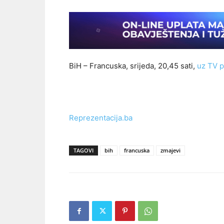
BiH – Francuska, srijeda, 20,45 sati,
uz TV p
Reprezentacija.ba
TAGOVI
bih
francuska
zmajevi