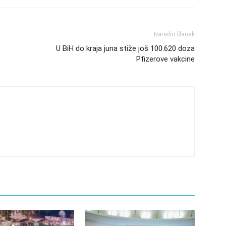
Naredni članak
U BiH do kraja juna stiže još 100.620 doza
Pfizerove vakcine