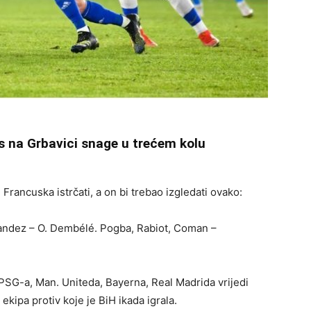
s na Grbavici snage u trećem kolu
Francuska istrčati, a on bi trebao izgledati ovako:
nandez – O. Dembélé. Pogba, Rabiot, Coman –
 PSG-a, Man. Uniteda, Bayerna, Real Madrida vrijedi
ekipa protiv koje je BiH ikada igrala.