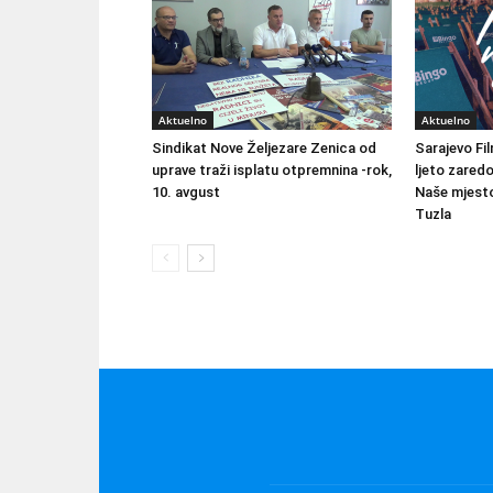
Aktuelno
Aktuelno
Sindikat Nove Željezare Zenica od
Sarajevo Fil
uprave traži isplatu otpremnina -rok,
ljeto zared
10. avgust
Naše mjesto
Tuzla