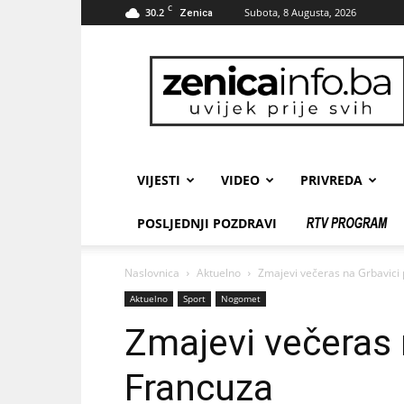
C
30.2
Subota, 8 Augusta, 2026
Zenica
zenicainfo.ba
VIJESTI
VIDEO
PRIVREDA
POSLJEDNJI POZDRAVI
Naslovnica
Aktuelno
Zmajevi večeras na Grbavici 
Aktuelno
Sport
Nogomet
Zmajevi večeras 
Francuza