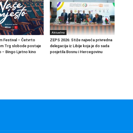
Aktuelno
m Festival – Četvrto
ZEPS 2026: Stiže najveća privredna
om Trg slobode postaje
delegacija iz Libije koja je do sada
 – Bingo Ljetno kino
posjetila Bosnu i Hercegovinu