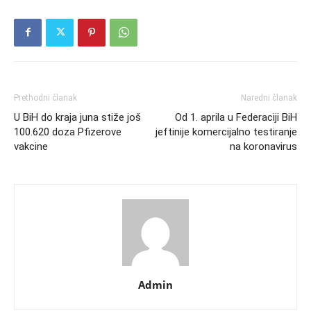
Prethodni članak
Naredni članak
U BiH do kraja juna stiže još
Od 1. aprila u Federaciji BiH
100.620 doza Pfizerove
jeftinije komercijalno testiranje
vakcine
na koronavirus
Admin