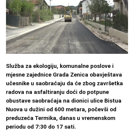
Služba za ekologiju, komunalne poslove i
mjesne zajednice Grada Zenica obavještava
učesnike u saobraćaju da će zbog završetka
radova na asfaltiranju doći do potpune
obustave saobraćaja na dionici ulice Bistua
Nuova u dužini od 600 metara, počevši od
preduzeća Termika, danas u vremenskom
periodu od 7:30 do 17 sati.