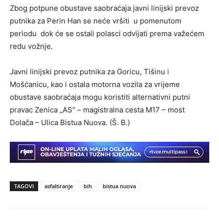
Zbog potpune obustave saobraćaja javni linijski prevoz
putnika za Perin Han se neće vršiti u pomenutom
periodu dok će se ostali polasci odvijati prema važećem
redu vožnje.
Javni linijski prevoz putnika za Goricu, Tišinu i
Mošćanicu, kao i ostala motorna vozila za vrijeme
obustave saobraćaja mogu koristiti alternativni putni
pravac Zenica „AS“ – magistralna cesta M17 – most
Dolača – Ulica Bistua Nuova. (Š. B.)
TAGOVI
asfaltiranje
bih
bistua nuova