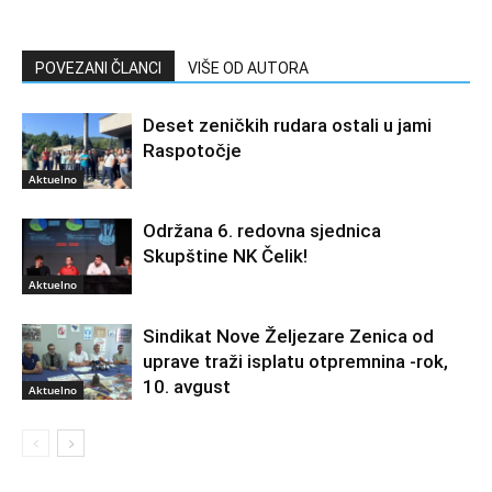
POVEZANI ČLANCI
VIŠE OD AUTORA
Deset zeničkih rudara ostali u jami
Raspotočje
Aktuelno
Održana 6. redovna sjednica
Skupštine NK Čelik!
Aktuelno
Sindikat Nove Željezare Zenica od
uprave traži isplatu otpremnina -rok,
10. avgust
Aktuelno