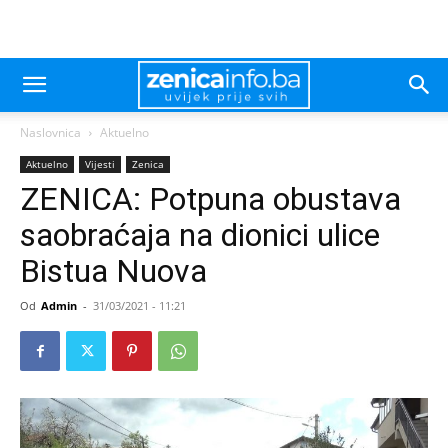
Naslovnica
Aktuelno
Aktuelno
Vijesti
Zenica
ZENICA: Potpuna obustava
saobraćaja na dionici ulice
Bistua Nuova
Od
Admin
-
31/03/2021 - 11:21