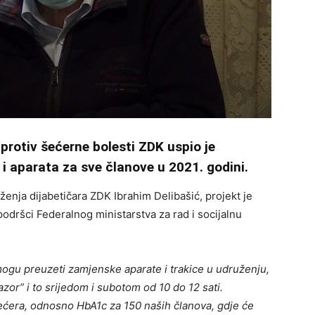
rotiv šećerne bolesti ZDK uspio je
 i aparata za sve članove u 2021. godini.
nja dijabetičara ZDK Ibrahim Delibašić, projekt je
 podršci Federalnog ministarstva za rad i socijalnu
gu preuzeti zamjenske aparate i trakice u udruženju,
zor” i to srijedom i subotom od 10 do 12 sati.
ćera, odnosno HbA1c za 150 naših članova, gdje će