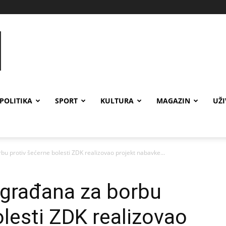
POLITIKA
SPORT
KULTURA
MAGAZIN
UŽ
u protiv šećerne bolesti ZDK realizovao projekt nabavke...
 građana za borbu
olesti ZDK realizovao