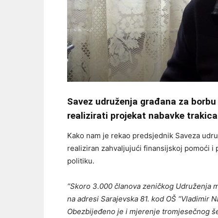
Savez udruženja građana za borbu p
realizirati projekat nabavke trakica
Kako nam je rekao predsjednik Saveza udruže
realiziran zahvaljujući finansijskoj pomoći i
politiku.
“Skoro 3.000 članova zeničkog Udruženja mo
na adresi Sarajevska 81. kod OŠ “Vladimir Na
Obezbijeđeno je i mjerenje tromjesečnog še