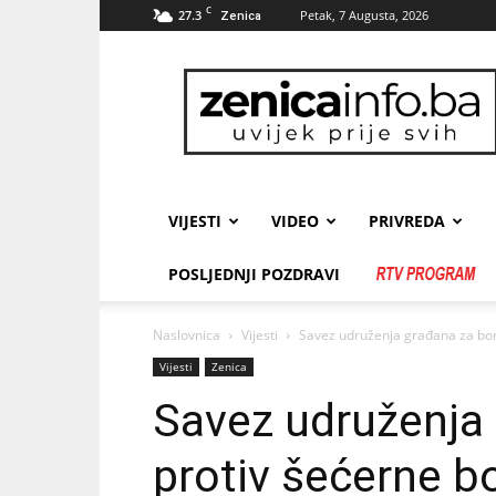
C
27.3
Petak, 7 Augusta, 2026
Zenica
zenicainfo.ba
VIJESTI
VIDEO
PRIVREDA
POSLJEDNJI POZDRAVI
Naslovnica
Vijesti
Savez udruženja građana za borb
Vijesti
Zenica
Savez udruženja
protiv šećerne b