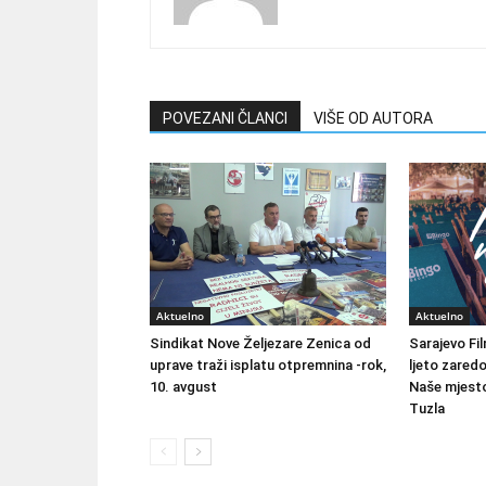
POVEZANI ČLANCI
VIŠE OD AUTORA
Aktuelno
Aktuelno
Sindikat Nove Željezare Zenica od
Sarajevo Fil
uprave traži isplatu otpremnina -rok,
ljeto zared
10. avgust
Naše mjesto
Tuzla