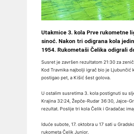
Utakmice 3. kola Prve rukometne lig
sinoć. Nakon tri odigrana kola jedi
1954. Rukometaši Čelika odigrali do
Susret je završen rezultatom 21:30 za zeničk
Kod Travnika najbolji igrač bio je Ljubunčić
postigao pet, a Kišić šest golova.
U ostalim susretima 3. kola postignuti su sl
Krajina 32:24, Žepče-Rudar 36:30, Jajce-Gr
rezultat. Poslije tri kola Čelik i Gradačac im
Iduće subote, 17. oktobra u 17 sati u Gradsk
rukometa Čelik Junior.