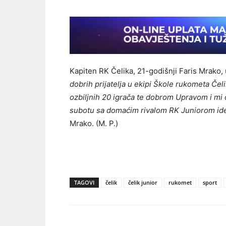
Kapiten RK Čelika, 21-godišnji Faris Mrako, 
dobrih prijatelja u ekipi Škole rukometa Čelik
ozbiljnih 20 igrača te dobrom Upravom i mi o
subotu sa domaćim rivalom RK Juniorom id
Mrako. (M. P.)
TAGOVI
čelik
čelik junior
rukomet
sport