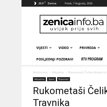
C
20.9
Petak, 7 Augusta, 2026
Zenica
zenicainfo.ba
VIJESTI
VIDEO
PRIVREDA
POSLJEDNJI POZDRAVI
Naslovnica
Aktuelno
Rukometaši Čelika donijeli tr
Aktuelno
Sport
Rukomet
Rukometaši Čelika
Travnika