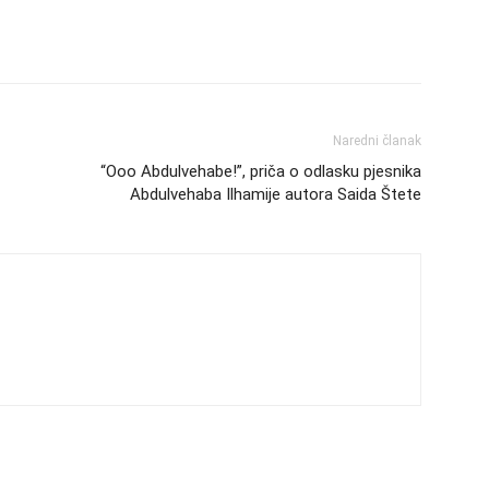
Naredni članak
“Ooo Abdulvehabe!”, priča o odlasku pjesnika
Abdulvehaba Ilhamije autora Saida Štete