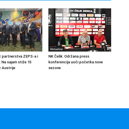
Aktuelno
at partnerstva ZEPS-a i
NK Čelik: Održana press
: Na sajam stiže 15
konferencija uoči početka nove
 Austrije
sezone