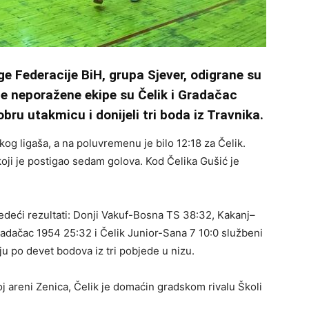
e Federacije BiH, grupa Sjever, odigrane su
ne neporažene ekipe su Čelik i Gradačac
bru utakmicu i donijeli tri boda iz Travnika.
og ligaša, a na poluvremenu je bilo 12:18 za Čelik.
 koji je postigao sedam golova. Kod Čelika Gušić je
jedeći rezultati: Donji Vakuf-Bosna TS 38:32, Kakanj–
adačac 1954 25:32 i Čelik Junior-Sana 7 10:0 službeni
aju po devet bodova iz tri pobjede u nizu.
oj areni Zenica, Čelik je domaćin gradskom rivalu Školi