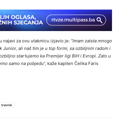
u najavi za ovu utakmicu izjavio je:
“Imam zaista mnogo
 Junior, ali naš tim je u top formi, sa ozbiljnim radom i
zbiljno startujemo ka Premijer ligi BiH i Evropi. Zato u
emo samo na pobjedu“,
kaže kapiten Čelika Faris
travnik