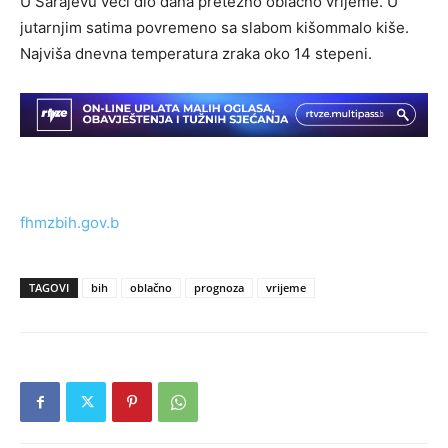
U Sarajevu veći dio dana pretežno oblačno vrijeme. U
jutarnjim satima povremeno sa slabom kišommalo kiše.
Najviša dnevna temperatura zraka oko 14 stepeni.
fhmzbih.gov.b
TAGOVI
bih
oblačno
prognoza
vrijeme