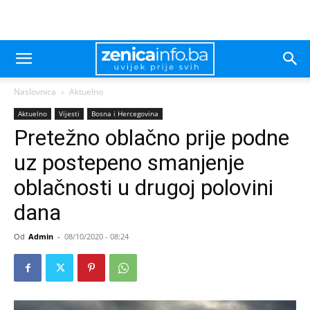
Naslovnica
Aktuelno
Aktuelno
Vijesti
Bosna i Hercegovina
Pretežno oblačno prije podne
uz postepeno smanjenje
oblačnosti u drugoj polovini
dana
Od
Admin
-
08/10/2020 - 08:24