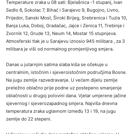
Temperature zraka u 08 sati: Bjelašnica -1 stupanj, Ivan
Sedlo 6, Sokolac 7, Bihać i Sarajevo 9, Bugojno, Livno,
Prijedor, Sanski Most, Široki Brijeg, Srebrenica i Tuzla 10,
Banja Luka, Doboj, Gradačac, Jajce i Zenica 11, Trebinje i
Zvornik 12, Grude 13, Neum 14, Mostar 15 stupnjeva.
Atmosferski tlak je u Sarajevu iznosio 945 milibara , za 3
milibara je viši od normalnog promjenljivog smjera.
Danas u jutarnjim satima slaba kiša se očekuje u
centralnim, istočnim i sjeveroistočnim područjima Bosne.
Na jugu zemlje razvedravanje. U većem dijelu zemlje
pretežno oblačno prije podne uz postepeno smanjenje
oblačnosti u drugoj polovini dana. Vjetar umjerene jačine
sjevernog i sjeverozapadnog smjera. Najviša dnevna
temperatura zraka uglavnom između 13 i 19, na jugu
zemlje do 22 stepeni.