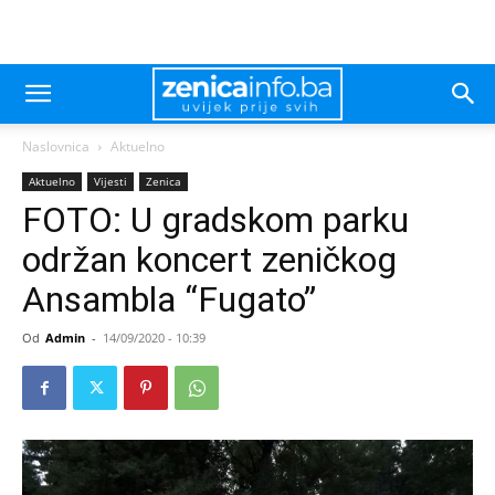
Naslovnica
Aktuelno
Aktuelno
Vijesti
Zenica
FOTO: U gradskom parku
održan koncert zeničkog
Ansambla “Fugato”
Od
Admin
-
14/09/2020 - 10:39