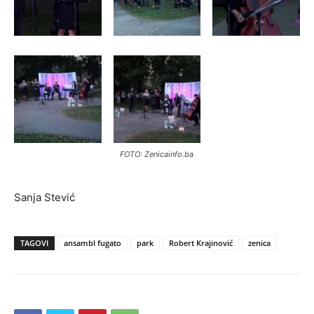
FOTO: Zenicainfo.ba
Sanja Stević
TAGOVI
ansambl fugato
park
Robert Krajinović
zenica