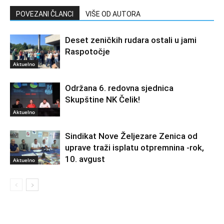
POVEZANI ČLANCI
VIŠE OD AUTORA
Deset zeničkih rudara ostali u jami
Raspotočje
Aktuelno
Održana 6. redovna sjednica
Skupštine NK Čelik!
Aktuelno
Sindikat Nove Željezare Zenica od
uprave traži isplatu otpremnina -rok,
10. avgust
Aktuelno