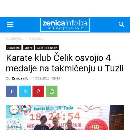
Naslovnica
Aktuelno
Aktuelno
Sport
Ostali sportovi
Karate klub Čelik osvojio 4
medalje na takmičenju u Tuzli
Od
Zenicainfo
-
17/02/2020 - 09:19