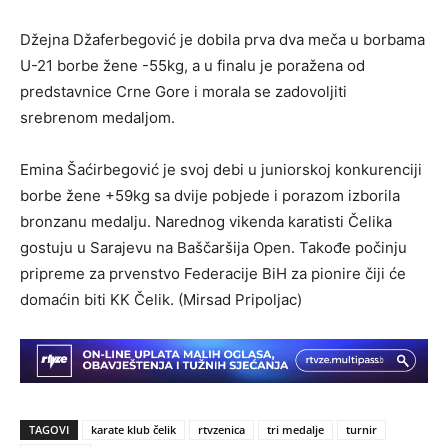
Džejna Džaferbegović je dobila prva dva meča u borbama
U-21 borbe žene -55kg, a u finalu je poražena od
predstavnice Crne Gore i morala se zadovoljiti
srebrenom medaljom.
Emina Šaćirbegović je svoj debi u juniorskoj konkurenciji
borbe žene +59kg sa dvije pobjede i porazom izborila
bronzanu medalju. Narednog vikenda karatisti Čelika
gostuju u Sarajevu na Baščaršija Open. Takođe počinju
pripreme za prvenstvo Federacije BiH za pionire čiji će
domaćin biti KK Čelik. (Mirsad Pripoljac)
TAGOVI
karate klub čelik
rtvzenica
tri medalje
turnir