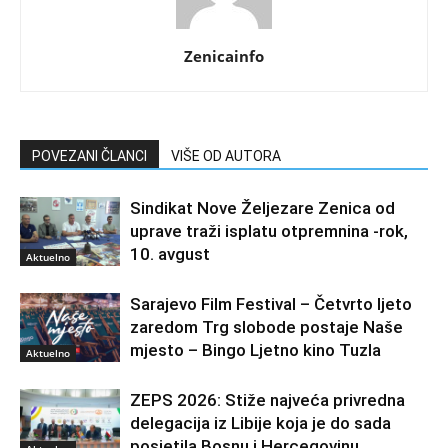
Zenicainfo
POVEZANI ČLANCI
VIŠE OD AUTORA
Sindikat Nove Željezare Zenica od
uprave traži isplatu otpremnina -rok,
10. avgust
Aktuelno
Sarajevo Film Festival – Četvrto ljeto
zaredom Trg slobode postaje Naše
mjesto – Bingo Ljetno kino Tuzla
Aktuelno
ZEPS 2026: Stiže najveća privredna
delegacija iz Libije koja je do sada
posjetila Bosnu i Hercegovinu