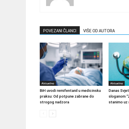
POVEZANI ČLANCI
VIŠE OD AUTORA
Aktuelno
Aktuelno
BiH uvodi remifentanil u medicinsku
Danas Svjet
praksu: Od potpune zabrane do
sloganom “Z
strogog nadzora
stanimo uz 