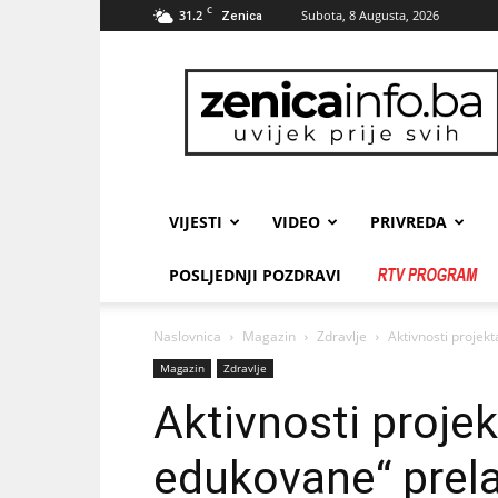
C
31.2
Subota, 8 Augusta, 2026
Zenica
zenicainfo.ba
VIJESTI
VIDEO
PRIVREDA
POSLJEDNJI POZDRAVI
Naslovnica
Magazin
Zdravlje
Aktivnosti projek
Magazin
Zdravlje
Aktivnosti projek
edukovane“ prel