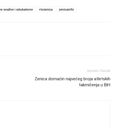
ve snažne i edukativne
rtvzenica
zenicainfo
Naredni članak
a
Zenica domaćin najvećeg broja atletskih
takmičenja u BiH