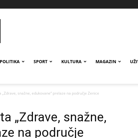
POLITIKA
SPORT
KULTURA
MAGAZIN
UŽ
ta „Zdrave, snažne, edukovane“ prelaze na područje Zenice
ta „Zdrave, snažne,
aze na područje