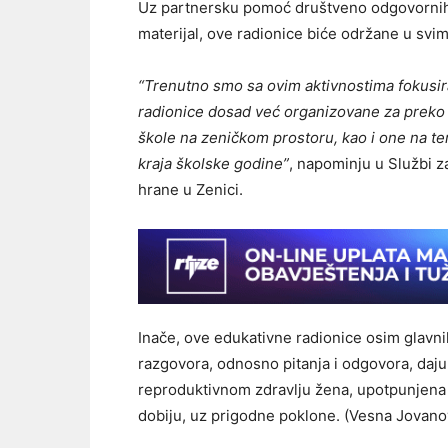
Uz partnersku pomoć društveno odgovornih k
materijal, ove radionice biće održane u sv
“Trenutno smo sa ovim aktivnostima fokusir
radionice dosad već organizovane za preko 
škole na zeničkom prostoru, kao i one na ter
kraja školske godine”
, napominju u Službi za
hrane u Zenici.
Inače, ove edukativne radionice osim glavnih
razgovora, odnosno pitanja i odgovora, daj
reproduktivnom zdravlju žena, upotpunjena 
dobiju, uz prigodne poklone. (Vesna Jovano