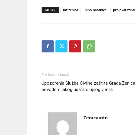
TAGOVI
inz zenica
nino hasanica
projekat zdra
Prethodni članak
Upozorenje Službe Civilne zaštite Grada Zenic
povodom jakog udara olujnog vjetra
Zenicainfo