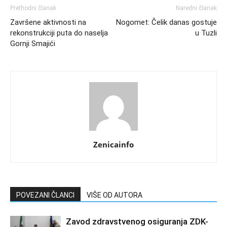
Prethodni članak
Naredni članak
Završene aktivnosti na
Nogomet: Čelik danas gostuje
rekonstrukciji puta do naselja
u Tuzli
Gornji Smajići
Zenicainfo
POVEZANI ČLANCI
VIŠE OD AUTORA
Zavod zdravstvenog osiguranja ZDK-