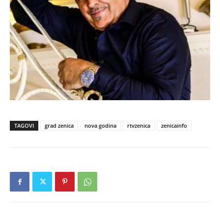
TAGOVI
grad zenica
nova godina
rtvzenica
zenicainfo