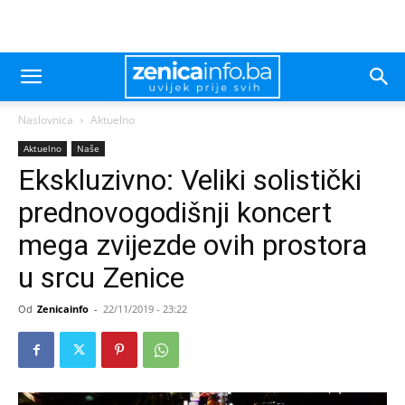
Naslovnica
Aktuelno
Aktuelno
Naše
Ekskluzivno: Veliki solistički
prednovogodišnji koncert
mega zvijezde ovih prostora
u srcu Zenice
Od
Zenicainfo
-
22/11/2019 - 23:22