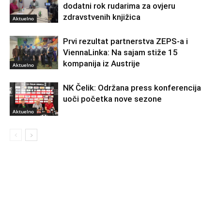
dodatni rok rudarima za ovjeru
zdravstvenih knjižica
Aktuelno
Prvi rezultat partnerstva ZEPS-a i
ViennaLinka: Na sajam stiže 15
kompanija iz Austrije
Aktuelno
NK Čelik: Održana press konferencija
uoči početka nove sezone
Aktuelno