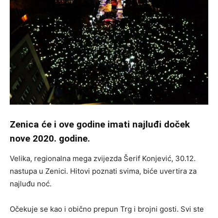
Zenica će i ove godine imati najluđi doček
nove 2020. godine.
Velika, regionalna mega zvijezda Šerif Konjević, 30.12.
nastupa u Zenici. Hitovi poznati svima, biće uvertira za
najluđu noć.
Očekuje se kao i obično prepun Trg i brojni gosti. Svi ste