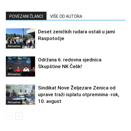
POVEZANI ČLANCI
VIŠE OD AUTORA
Deset zeničkih rudara ostali u jami
Raspotočje
Aktuelno
Održana 6. redovna sjednica
Skupštine NK Čelik!
Aktuelno
Sindikat Nove Željezare Zenica od
uprave traži isplatu otpremnina -rok,
10. avgust
Aktuelno