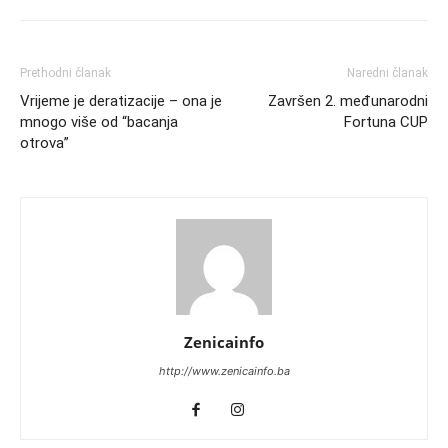
Prethodni članak
Naredni članak
Vrijeme je deratizacije – ona je
Završen 2. međunarodni
mnogo više od “bacanja
Fortuna CUP
otrova”
Zenicainfo
http://www.zenicainfo.ba