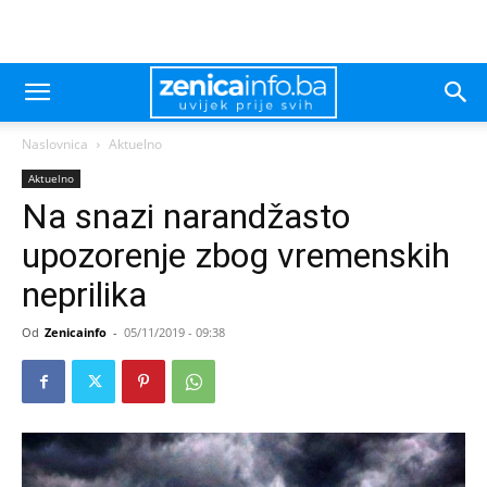
Naslovnica
Aktuelno
Aktuelno
Na snazi narandžasto
upozorenje zbog vremenskih
neprilika
Od
Zenicainfo
-
05/11/2019 - 09:38