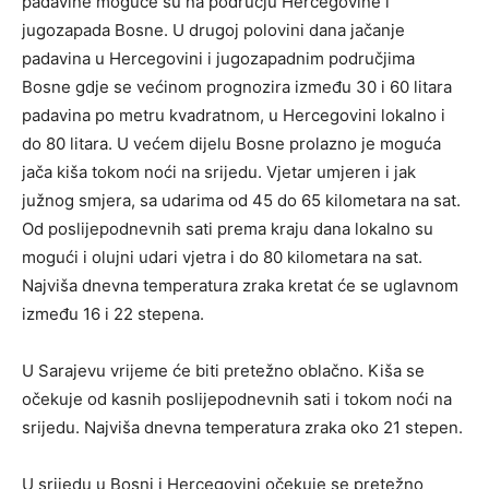
padavine moguće su na području Hercegovine i
jugozapada Bosne. U drugoj polovini dana jačanje
padavina u Hercegovini i jugozapadnim područjima
Bosne gdje se većinom prognozira između 30 i 60 litara
padavina po metru kvadratnom, u Hercegovini lokalno i
do 80 litara. U većem dijelu Bosne prolazno je moguća
jača kiša tokom noći na srijedu. Vjetar umjeren i jak
južnog smjera, sa udarima od 45 do 65 kilometara na sat.
Od poslijepodnevnih sati prema kraju dana lokalno su
mogući i olujni udari vjetra i do 80 kilometara na sat.
Najviša dnevna temperatura zraka kretat će se uglavnom
između 16 i 22 stepena.
U Sarajevu vrijeme će biti pretežno oblačno. Kiša se
očekuje od kasnih poslijepodnevnih sati i tokom noći na
srijedu. Najviša dnevna temperatura zraka oko 21 stepen.
U srijedu u Bosni i Hercegovini očekuje se pretežno