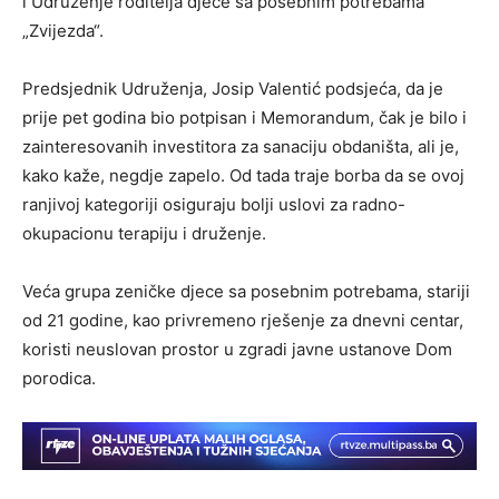
i Udruženje roditelja djece sa posebnim potrebama
„Zvijezda“.
Predsjednik Udruženja, Josip Valentić podsjeća, da je
prije pet godina bio potpisan i Memorandum, čak je bilo i
zainteresovanih investitora za sanaciju obdaništa, ali je,
kako kaže, negdje zapelo. Od tada traje borba da se ovoj
ranjivoj kategoriji osiguraju bolji uslovi za radno-
okupacionu terapiju i druženje.
Veća grupa zeničke djece sa posebnim potrebama, stariji
od 21 godine, kao privremeno rješenje za dnevni centar,
koristi neuslovan prostor u zgradi javne ustanove Dom
porodica.