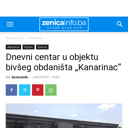
Naslovnica
Aktuelno
Aktuelno
Vijesti
Zenica
Dnevni centar u objektu
bivšeg obdaništa „Kanarinac“
Od
Zenicainfo
-
24/07/2019 - 13:03