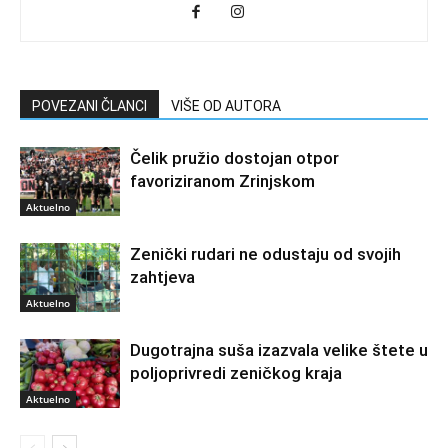
POVEZANI ČLANCI
VIŠE OD AUTORA
Čelik pružio dostojan otpor
favoriziranom Zrinjskom
Aktuelno
Zenički rudari ne odustaju od svojih
zahtjeva
Aktuelno
Dugotrajna suša izazvala velike štete u
poljoprivredi zeničkog kraja
Aktuelno