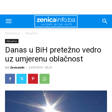
Naslovnica
Aktuelno
Aktuelno
Danas u BiH pretežno vedro
uz umjerenu oblačnost
Od
Zenicainfo
-
23/07/2019 - 09:29