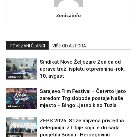
Zenicainfo
POVEZANI ČLANCI
VIŠE OD AUTORA
Sindikat Nove Željezare Zenica od
uprave traži isplatu otpremnina -rok,
10. avgust
Aktuelno
Sarajevo Film Festival – Četvrto ljeto
zaredom Trg slobode postaje Naše
mjesto – Bingo Ljetno kino Tuzla
Aktuelno
ZEPS 2026: Stiže najveća privredna
delegacija iz Libije koja je do sada
posjetila Bosnu i Hercegovinu
Aktuelno