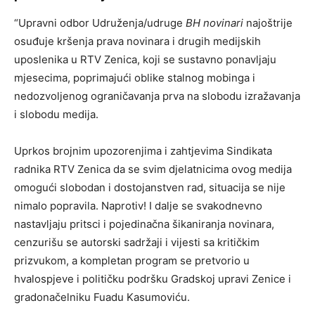
“Upravni odbor Udruženja/udruge
BH novinari
najoštrije
osuđuje kršenja prava novinara i drugih medijskih
uposlenika u RTV Zenica, koji se sustavno ponavljaju
mjesecima, poprimajući oblike stalnog mobinga i
nedozvoljenog ograničavanja prva na slobodu izražavanja
i slobodu medija.
Uprkos brojnim upozorenjima i zahtjevima Sindikata
radnika RTV Zenica da se svim djelatnicima ovog medija
omogući slobodan i dostojanstven rad, situacija se nije
nimalo popravila. Naprotiv! I dalje se svakodnevno
nastavljaju pritsci i pojedinačna šikaniranja novinara,
cenzurišu se autorski sadržaji i vijesti sa kritičkim
prizvukom, a kompletan program se pretvorio u
hvalospjeve i političku podršku Gradskoj upravi Zenice i
gradonačelniku Fuadu Kasumoviću.