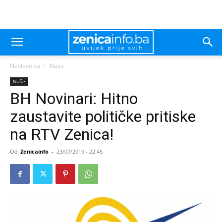
Naslovnica
Naše
Naše
BH Novinari: Hitno
zaustavite političke pritiske
na RTV Zenica!
Od
Zenicainfo
-
23/07/2019 - 22:45