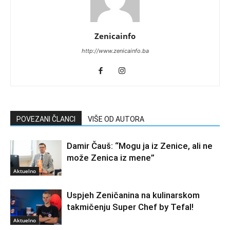
Zenicainfo
http://www.zenicainfo.ba
POVEZANI ČLANCI
VIŠE OD AUTORA
Damir Čauš: “Mogu ja iz Zenice, ali ne
može Zenica iz mene”
Aktuelno
Uspjeh Zeničanina na kulinarskom
takmičenju Super Chef by Tefal!
Aktuelno