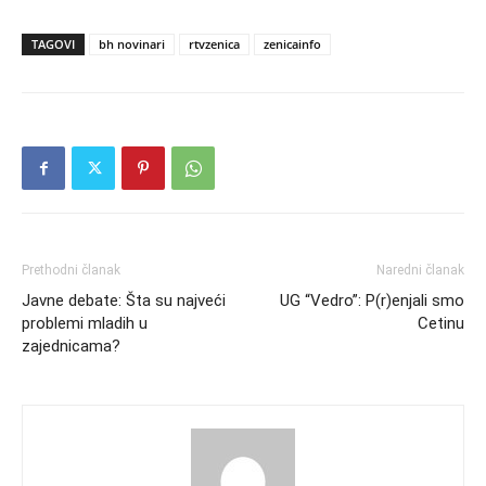
TAGOVI
bh novinari
rtvzenica
zenicainfo
Prethodni članak
Naredni članak
Javne debate: Šta su najveći
UG “Vedro”: P(r)enjali smo
problemi mladih u
Cetinu
zajednicama?