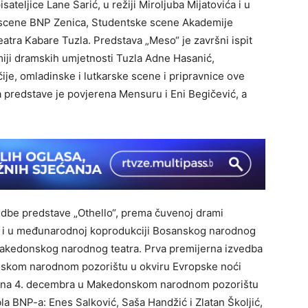
teljice Lane Šarić, u režiji Miroljuba Mijatovića i u
e scene BNP Zenica, Studentske scene Akademije
eatra Kabare Tuzla. Predstava „Meso“ je završni ispit
iji dramskih umjetnosti Tuzla Adne Hasanić,
je, omladinske i lutkarske scene i pripravnice ove
a predstave je povjerena Mensuru i Eni Begičević, a
edbe predstave „Othello“, prema čuvenoj drami
ić i u međunarodnoj koprodukciji Bosanskog narodnog
 Makedonskog narodnog teatra. Prva premijerna izvedba
nskom narodnom pozorištu u okviru Evropske noći
ržana 4. decembra u Makedonskom narodnom pozorištu
la BNP-a: Enes Salković, Saša Handžić i Zlatan Školjić,