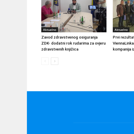
Aktuelno
Aktuelno
Zavod zdravstvenog osiguranja
Prvi rezult
ZDK- dodatni rok rudarima za ovjeru
ViennaLinka
zdravstvenih knjižica
kompanija iz