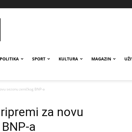
POLITIKA
SPORT
KULTURA
MAGAZIN
UŽ
 novu sezonu zeničkog BNP-a
pripremi za novu
 BNP-a