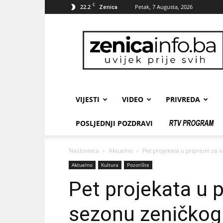
C
22.2
Petak, 7 Augusta, 2026
Zenica
zenicainfo.ba
VIJESTI
VIDEO
PRIVREDA
POSLJEDNJI POZDRAVI
Naslovnica
Aktuelno
Pet projekata u pripremi za
Aktuelno
Kultura
Pozorište
Pet projekata u 
sezonu zeničkog