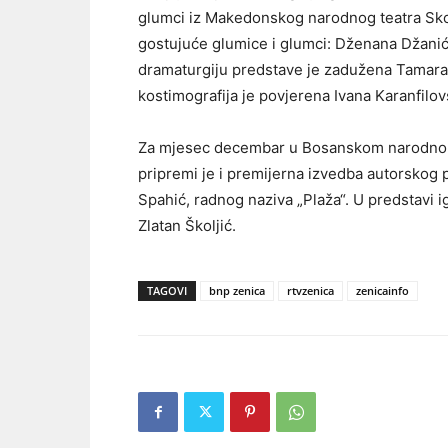
glumci iz Makedonskog narodnog teatra Skopl
gostujuće glumice i glumci: Dženana Džanić
dramaturgiju predstave je zadužena Tamara B
kostimografija je povjerena Ivana Karanfilo
Za mjesec decembar u Bosanskom narodnom p
pripremi je i premijerna izvedba autorskog
Spahić, radnog naziva „Plaža“. U predstavi 
Zlatan Školjić.
TAGOVI
bnp zenica
rtvzenica
zenicainfo