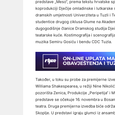
predstave „Meso“, prema tekstu hrvatske spisa
koprodukciji Dječije omladinske i lutkarsk
dramskih umjetnosti Univerziteta u Tuzli i T
studentice drugog ciklusa Glume na Akadem
dugogodišnje članice Dramskog studija Dječi
teatarske kuće. Kostimografija i scenografij
muzika Semiru Gosiću i bendu CDC Tuzla.
Također, u toku su probe za premijerne izv
Williama Shakespearea, u režiji Nine Nikol
pozorišta Zenica, Produkcije „Peripetija“ i
predstave se očekuje 16. novembra u Bosa
teatra. Druga premijerna izvedba biće od
Skoplje. U predstavi igraju glumci iz ansamb