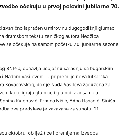
zvedbe očekuju u prvoj polovini jubilarne 70.
i zvanično ispraćen u mirovinu dugogodišnji glumac
a dramskom tekstu zeničkog autora Nedžiba
ave se očekuje na samom početku 70. jubilarne sezone
čkog BNP-a, obnavlja uspješnu saradnju sa bugarskim
 Nađom Vasilevom. U pripremi je nova lutkarska
arka Kovačovskog, dok je Nađa Vasileva zadužena za
ve u kojoj igraju glumice i glumci iz ansambla
Sabina Kulenović, Ermina Nišić, Adna Hasanić, Siniša
edba ove predstave je zakazana za subotu, 21.
u oktobru, obilježit će i premijerna izvedba