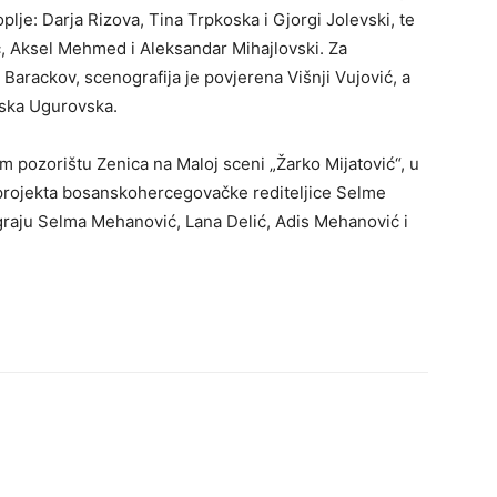
je: Darja Rizova, Tina Trpkoska i Gjorgi Jolevski, te
, Aksel Mehmed i Aleksandar Mihajlovski. Za
arackov, scenografija je povjerena Višnji Vujović, a
vska Ugurovska.
ozorištu Zenica na Maloj sceni „Žarko Mijatović“, u
 projekta bosanskohercegovačke rediteljice Selme
igraju Selma Mehanović, Lana Delić, Adis Mehanović i