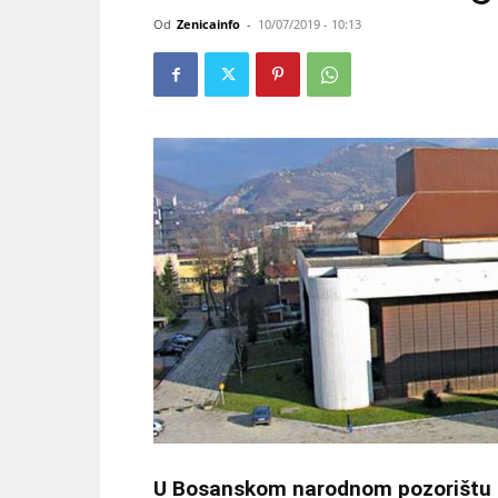
Od
Zenicainfo
-
10/07/2019 - 10:13
U Bosanskom narodnom pozorištu Ze