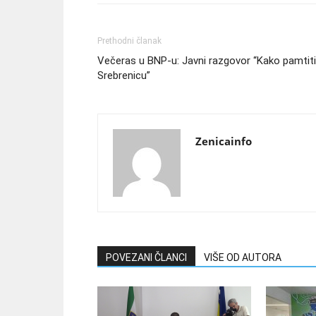
Prethodni članak
Večeras u BNP-u: Javni razgovor “Kako pamtiti
Srebrenicu”
Zenicainfo
POVEZANI ČLANCI
VIŠE OD AUTORA