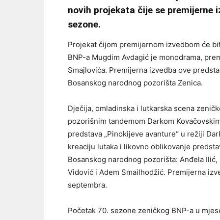
novih projekata čije se premijerne i
sezone.
Projekat čijom premijernom izvedbom će bit
BNP-a Mugdim Avdagić je monodrama, prem
Smajlovića. Premijerna izvedba ove predst
Bosanskog narodnog pozorišta Zenica.
Dječija, omladinska i lutkarska scena zeni
pozorišnim tandemom Darkom Kovačovskim i
predstava „Pinokijeve avanture“ u režiji D
kreaciju lutaka i likovno oblikovanje predsta
Bosanskog narodnog pozorišta: Anđela Ilić, 
Vidović i Adem Smailhodžić. Premijerna izv
septembra.
Početak 70. sezone zeničkog BNP-a u mjesec