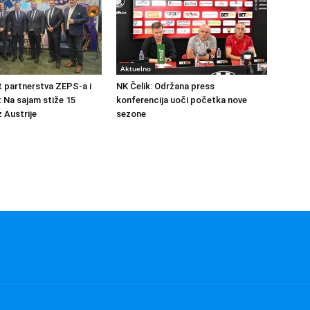
Aktuelno
at partnerstva ZEPS-a i
NK Čelik: Održana press
: Na sajam stiže 15
konferencija uoči početka nove
 Austrije
sezone