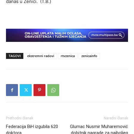
danas u Zenici. (T.B.)
TAGOVI
ekstremni radovi
rtvzenica
zenicainfo
Prethodni članak
Naredni članak
Federacija BiH izgubila 620
Glumac Nusmir Muharemović
doktora
dobitnik nagrade za najboljeg