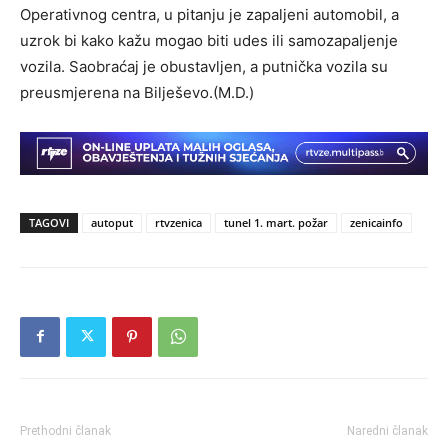
Operativnog centra, u pitanju je zapaljeni automobil, a
uzrok bi kako kažu mogao biti udes ili samozapaljenje
vozila. Saobraćaj je obustavljen, a putnička vozila su
preusmjerena na Bilješevo.(M.D.)
TAGOVI
autoput
rtvzenica
tunel 1. mart. požar
zenicainfo
Prethodni članak
Naredni članak