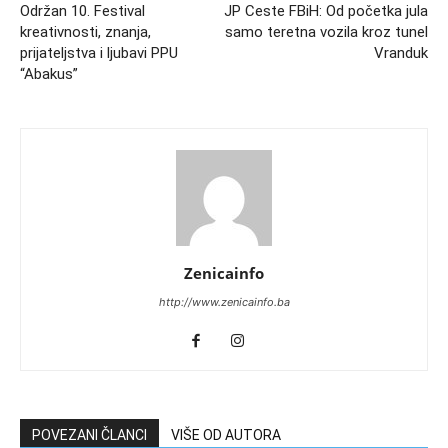
Održan 10. Festival
JP Ceste FBiH: Od početka jula
kreativnosti, znanja,
samo teretna vozila kroz tunel
prijateljstva i ljubavi PPU
Vranduk
“Abakus”
Zenicainfo
http://www.zenicainfo.ba
POVEZANI ČLANCI
VIŠE OD AUTORA