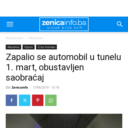
Naslovnica
Aktuelno
Aktuelno
Vijesti
Crna hronika
Zapalio se automobil u tunelu
1. mart, obustavljen
saobraćaj
Od
Zenicainfo
-
17/06/2019 - 15:18