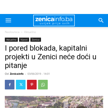
Naslovnica
Aktuelno
Aktuelno
Vijesti
Zenica
I pored blokada, kapitalni
projekti u Zenici neće doći u
pitanje
Od
Zenicainfo
-
03/06/2019 - 14:01