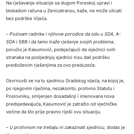
Na rješavanje situacije sa dugom Poreskoj upravi i
blokadom računa u Zenicatransu, kaže, ne može uticati
bez podrške Vijeća.
–
Pozivam radnike i njihove porodice da odu u SDA, A-
SDA i SBB i da tamo traže rješenje svojih problema
,
poručio je Kasumović, podsjećajući da vijećnici ovih
stranaka na posljednjoj sjednici nisu dali podršku
predloženim rješenjima za ovo preduzeće.
Osvrnuvši se na tu sjednicu Gradskog vijeća, na kojoj je,
po njegovim riječima, nezakonito, protivno Statutu i
Poslovniku, smijenjen dosadašnji i imenovana nova
predsjedavajuća, Kasumović je zatražio od vjećničke
većine da što prije pravno riješi ovu situaciju.
–
U protivnom ne trebaju ni zakazivati sjednicu
, dodao je