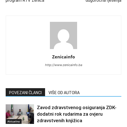
program RTV Zenica
dugoročna rješenja
Zenicainfo
http://www.zenicainfo.ba
POVEZANI ČLANCI
VIŠE OD AUTORA
Zavod zdravstvenog osiguranja ZDK-
dodatni rok rudarima za ovjeru
zdravstvenih knjižica
Aktuelno