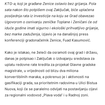
KTG-a, koji je građane Zenice ostavio bez grijanja. Pola
sata nakon što potpišem ovaj Zaključak, biće uplaćena
posljednja rata iz investicije na koju se Grad obavezao
Ugovorom o osnivanju zeničke Toplane i Zeničani će od
iduće godine imati sigurno i ekološki prihvatljivo grijanje,
bez marke zaduženja
, izjavio je na današnjoj press
konferenciji gradonačelnik Zenice, Fuad Kasumović.
Kako je istakao, ne želeći da osramoti ovaj grad i državu,
danas je potpisao i Zaključak o izdvajanju sredstava za
uplatu redovne rate kredita za projekat Glavne gradske
magistrale, u vrijednosti od blizu dva miliona
konvertibilnih maraka, a pokrenuo je i aktivnosti na
gasifikaciji grada, sa prioritetnim radovima u Ulici Bistua
Nuova, koji će se paralelno odvijati na postavljanju cijevi
za regionalni vodovod „Plava voda“ i u Radnoj zoni.