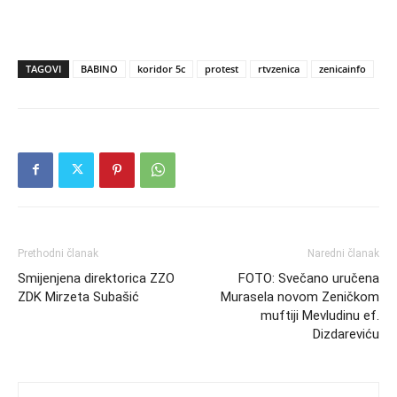
TAGOVI
BABINO
koridor 5c
protest
rtvzenica
zenicainfo
Prethodni članak
Naredni članak
Smijenjena direktorica ZZO
FOTO: Svečano uručena
ZDK Mirzeta Subašić
Murasela novom Zeničkom
muftiji Mevludinu ef.
Dizdareviću