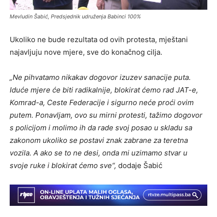
Mevludin Šabić, Predsjednik udruženja Babinci 100%
Ukoliko ne bude rezultata od ovih protesta, mještani
najavljuju nove mjere, sve do konačnog cilja.
„Ne pihvatamo nikakav dogovor izuzev sanacije puta.
Iduće mjere će biti radikalnije, blokirat ćemo rad JAT-e,
Komrad-a, Ceste Federacije i sigurno neće proći ovim
putem. Ponavljam, ovo su mirni protesti, tažimo dogovor
s policijom i molimo ih da rade svoj posao u skladu sa
zakonom ukoliko se postavi znak zabrane za teretna
vozila. A ako se to ne desi, onda mi uzimamo stvar u
svoje ruke i blokirat ćemo sve“,
dodaje Šabić