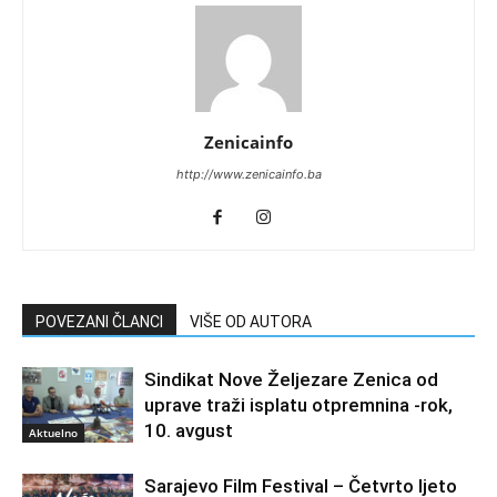
Zenicainfo
http://www.zenicainfo.ba
POVEZANI ČLANCI
VIŠE OD AUTORA
Sindikat Nove Željezare Zenica od
uprave traži isplatu otpremnina -rok,
10. avgust
Aktuelno
Sarajevo Film Festival – Četvrto ljeto