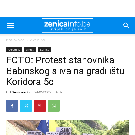
Naslovnica
Aktuelno
Aktuelno
Vijesti
Zenica
FOTO: Protest stanovnika
Babinskog sliva na gradilištu
Koridora 5c
Od
Zenicainfo
-
24/05/2019 - 16:37