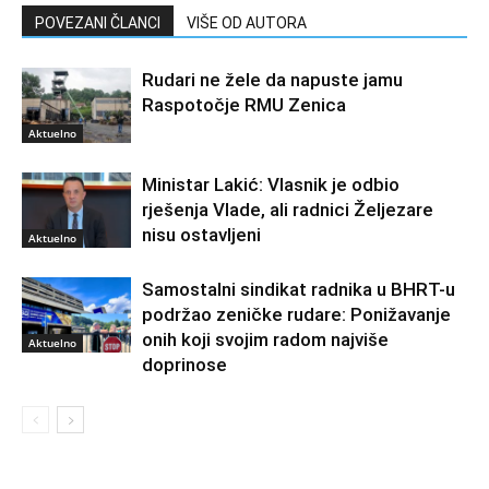
POVEZANI ČLANCI
VIŠE OD AUTORA
Rudari ne žele da napuste jamu
Raspotočje RMU Zenica
Aktuelno
Ministar Lakić: Vlasnik je odbio
rješenja Vlade, ali radnici Željezare
nisu ostavljeni
Aktuelno
Samostalni sindikat radnika u BHRT-u
podržao zeničke rudare: Ponižavanje
onih koji svojim radom najviše
Aktuelno
doprinose