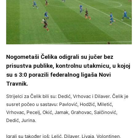
Nogometaši Čelika odigrali su jučer bez
prisustva publike, kontrolnu utakmicu, u kojoj
su s 3:0 porazili federalnog ligaša Novi
Travnik.
Strijelci za Čelik bili su: Dedić, Vrhovac i Dilaver. Čelik je
susret počeo u sastavu: Pavlović, Hodžić, Miletić,
Vrhovac, Pecelj, Okić, Jamak, Grahovac, Salčinović,
Dedić, Jurina.
Igrali su također još: Lelić, Dilaver, Livaja, Volontinen,