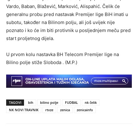
Vardo, Baban, Blažević, Marković, Alispahić. Čelik će
generalnu probu pred nastavak Premijer lige BiH imati u
subotu, također na Bilinom polju, ali još uvijek nije
poznato i ko će im biti protivnik u posljednjem meču pred
start proljetnog dijela.
U prvom kolu nastavka BH Telecom Premijer lige na
Bilino polje stiže Sloboda . (M.P.)
TAGOVI
bih
bilino polje
FUDBAL
nk čelik
NK NOVI TRAVNIK
rtvze
zenica
zenicainfo