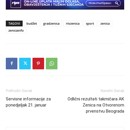
TAGOVI
budžet
gradzenica
rtvzenica
sport
zenica
zenicainfo
Prethodni članak
Naredni članak
Servisne informacije za
Odlični rezultati takmičara AK
ponedjeljak 21. januar
Zenica na Otvorenom
prvenstvu Beograda