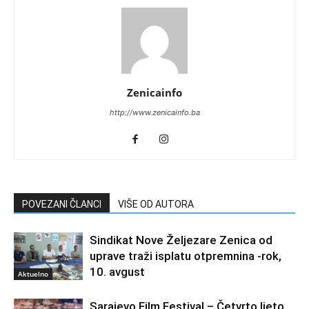
Zenicainfo
http://www.zenicainfo.ba
POVEZANI ČLANCI
VIŠE OD AUTORA
Sindikat Nove Željezare Zenica od
uprave traži isplatu otpremnina -rok,
10. avgust
Aktuelno
Sarajevo Film Festival – Četvrto ljeto