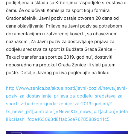
podijeljena u skladu sa Kriterijima raspodjele sredstava o
čemu će odlučivati Komisija za sport koju formira
Gradonačelnik. Javni poziv ostaje otvoren 20 dana od
dana objavljivanja. Prijave na Javni poziv sa potrebnom
dokumentacijom u zatvorenoj koverti, sa obaveznom
naznakom „Za Javni poziv za dostavljanje prijava za
dodjelu sredstva za sport iz Budžeta Grada Zenice –
Tekući transfer za sport za 2019. godinu“, dostaviti
neposredno na protokol Grada Zenice ili slati putem
pošte. Detalje Javnog poziva pogledajte na linku:
http://www.zenica.ba/aktuelnosti/javni-pozivi/news/javni-
poziv-za-dostavljanje-prijava-za-dodjelu-sredstava-za-
sport-iz-budzeta-grada-zenice-za-2019-godinu/?
tx_news_pi1[controller]=News&tx_news_pi1[action]=deta
il&cHash=fdde163093d8f1ab5ce76785889d41c5