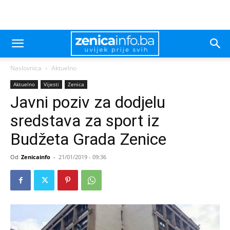
Naslovnica
Aktuelno
Aktuelno
Vijesti
Zenica
Javni poziv za dodjelu
sredstava za sport iz
Budžeta Grada Zenice
Od
Zenicainfo
-
21/01/2019 - 09:36