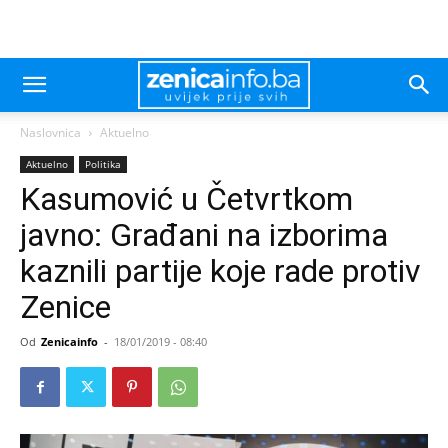
Naslovnica
Aktuelno
Aktuelno
Politika
Kasumović u Četvrtkom
javno: Građani na izborima
kaznili partije koje rade protiv
Zenice
Od
Zenicainfo
-
18/01/2019 - 08:40