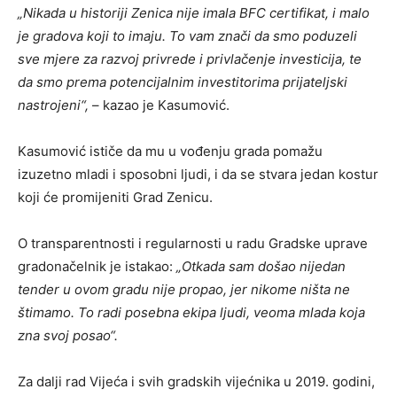
„Nikada u historiji Zenica nije imala BFC certifikat, i malo
je gradova koji to imaju. To vam znači da smo poduzeli
sve mjere za razvoj privrede i privlačenje investicija, te
da smo prema potencijalnim investitorima prijateljski
nastrojeni“,
– kazao je Kasumović.
Kasumović ističe da mu u vođenju grada pomažu
izuzetno mladi i sposobni ljudi, i da se stvara jedan kostur
koji će promijeniti Grad Zenicu.
O transparentnosti i regularnosti u radu Gradske uprave
gradonačelnik je istakao:
„Otkada sam došao nijedan
tender u ovom gradu nije propao, jer nikome ništa ne
štimamo. To radi posebna ekipa ljudi, veoma mlada koja
zna svoj posao“.
Za dalji rad Vijeća i svih gradskih vijećnika u 2019. godini,