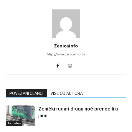
Zenicainfo
http://www.zenicainfo.ba
POVEZANI ČLANCI
VIŠE OD AUTORA
Zenički rudari drugu noć prenoćili u
jami
Aktuelno