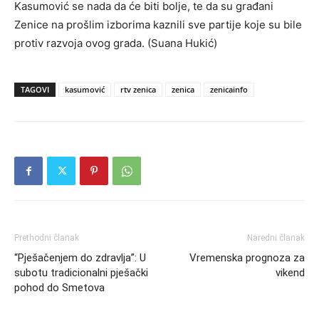
Kasumović se nada da će biti bolje, te da su građani
Zenice na prošlim izborima kaznili sve partije koje su bile
protiv razvoja ovog grada. (Suana Hukić)
TAGOVI
kasumović
rtv zenica
zenica
zenicainfo
Prethodni članak
Naredni članak
“Pješačenjem do zdravlja”: U
Vremenska prognoza za
subotu tradicionalni pješački
vikend
pohod do Smetova