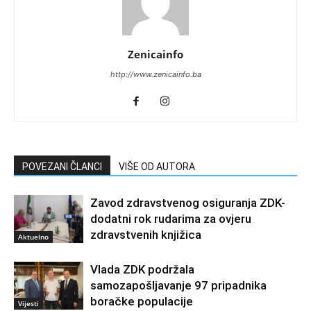
Zenicainfo
http://www.zenicainfo.ba
POVEZANI ČLANCI
VIŠE OD AUTORA
Zavod zdravstvenog osiguranja ZDK-
dodatni rok rudarima za ovjeru
zdravstvenih knjižica
Aktuelno
Vlada ZDK podržala
samozapošljavanje 97 pripadnika
boračke populacije
Vijesti