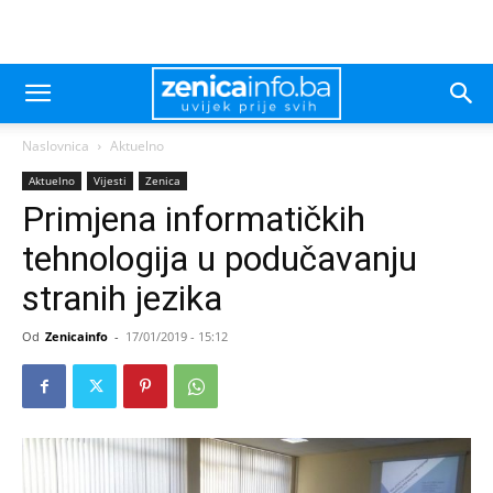
Naslovnica
Aktuelno
Aktuelno
Vijesti
Zenica
Primjena informatičkih
tehnologija u podučavanju
stranih jezika
Od
Zenicainfo
-
17/01/2019 - 15:12