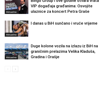
Bingo Group i ove godine otvara vrata
VIP događaja građanima: Osvojite
ulaznice za koncert Petra Graše
Aktuelno
I danas u BiH sunčano i vruće vrijeme
Aktuelno
Duge kolone vozila na izlazu iz BiH na
graničnim prelazima Velika Kladuša,
Gradina i Orašje
Aktuelno