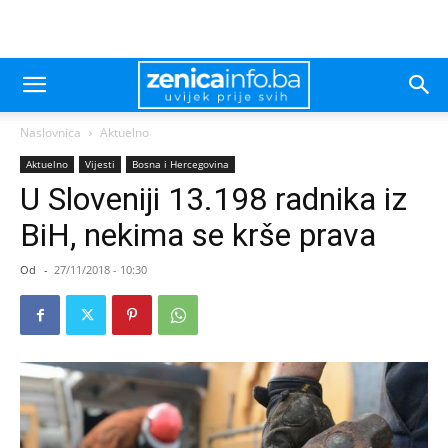
Naslovnica
Aktuelno
Aktuelno
Vijesti
Bosna i Hercegovina
U Sloveniji 13.198 radnika iz
BiH, nekima se krše prava
Od
-
27/11/2018 - 10:30