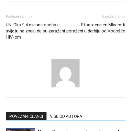
Prethodni članak
Naredni članak
UN: Oko 9,4 miliona osoba u
Stonoteniseri Mladosti
svijetu ne znaju da su zaraženi
poraženi u derbiju od Vogošće
HIV-om
POVEZANI ČLANCI
VIŠE OD AUTORA