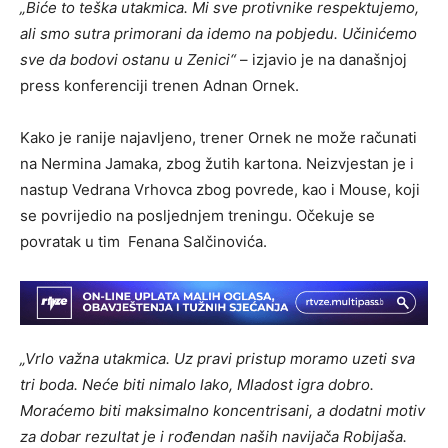
„Biće to teška utakmica. Mi sve protivnike respektujemo,
ali smo sutra primorani da idemo na pobjedu. Učinićemo
sve da bodovi ostanu u Zenici“
– izjavio je na današnjoj
press konferenciji trenen Adnan Ornek.
Kako je ranije najavljeno, trener Ornek ne može računati
na Nermina Jamaka, zbog žutih kartona. Neizvjestan je i
nastup Vedrana Vrhovca zbog povrede, kao i Mouse, koji
se povrijedio na posljednjem treningu. Očekuje se
povratak u tim Fenana Salčinovića.
„Vrlo važna utakmica. Uz pravi pristup moramo uzeti sva
tri boda. Neće biti nimalo lako, Mladost igra dobro.
Moraćemo biti maksimalno koncentrisani, a dodatni motiv
za dobar rezultat je i rođendan naših navijača Robijaša.