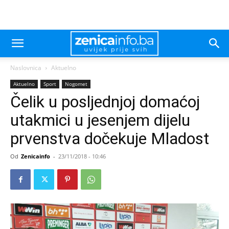
Naslovnica
Aktuelno
Aktuelno
Sport
Nogomet
Čelik u posljednjoj domaćoj
utakmici u jesenjem dijelu
prvenstva dočekuje Mladost
Od
Zenicainfo
-
23/11/2018 - 10:46