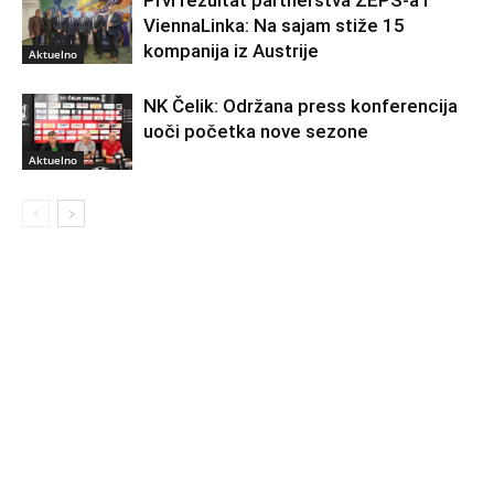
Prvi rezultat partnerstva ZEPS-a i
ViennaLinka: Na sajam stiže 15
kompanija iz Austrije
Aktuelno
NK Čelik: Održana press konferencija
uoči početka nove sezone
Aktuelno