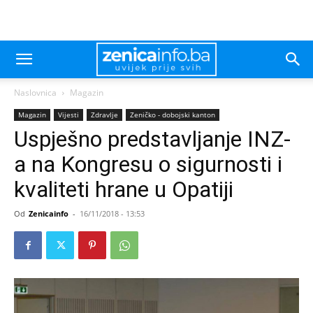
Naslovnica
Magazin
Magazin
Vijesti
Zdravlje
Zeničko - dobojski kanton
Uspješno predstavljanje INZ-
a na Kongresu o sigurnosti i
kvaliteti hrane u Opatiji
Od
Zenicainfo
-
16/11/2018 - 13:53