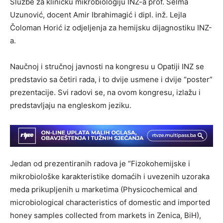
Službe za kliničku mikrobiologiju INZ-a prof. Selma
Uzunović, docent Amir Ibrahimagić i dipl. inž. Lejla
Čoloman Horić iz odjeljenja za hemijsku dijagnostiku INZ-
a.
Naučnoj i stručnoj javnosti na kongresu u Opatiji INZ se
predstavio sa četiri rada, i to dvije usmene i dvije “poster”
prezentacije. Svi radovi se, na ovom kongresu, izlažu i
predstavljaju na engleskom jeziku.
Jedan od prezentiranih radova je “Fizokohemijske i
mikrobiološke karakteristike domaćih i uvezenih uzoraka
meda prikupljenih u marketima (Physicochemical and
microbiological characteristics of domestic and imported
honey samples collected from markets in Zenica, BiH),