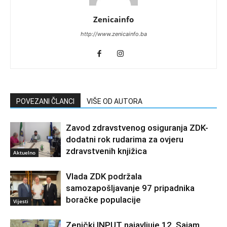
Zenicainfo
http://www.zenicainfo.ba
POVEZANI ČLANCI
VIŠE OD AUTORA
Zavod zdravstvenog osiguranja ZDK-
dodatni rok rudarima za ovjeru
zdravstvenih knjižica
Aktuelno
Vlada ZDK podržala
samozapošljavanje 97 pripadnika
boračke populacije
Vijesti
Zenički INPUT najavljuje 12. Sajam