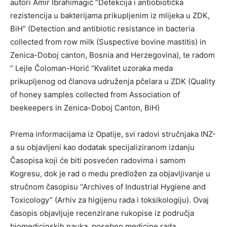
autori Amir Ibrahimagić “Detekcija i antiobiotička
rezistencija u bakterijama prikupljenim iz mlijeka u ZDK,
BiH” (Detection and antibiotic resistance in bacteria
collected from row milk (Suspective bovine mastitis) in
Zenica-Doboj canton, Bosnia and Herzegovina), te radom
” Lejle Čoloman-Horić “Kvalitet uzoraka meda
prikupljenog od članova udruženja pčelara u ZDK (Quality
of honey samples collected from Association of
beekeepers in Zenica-Doboj Canton, BiH)
Prema informacijama iz Opatije, svi radovi stručnjaka INZ-
a su objavljeni kao dodatak specijaliziranom izdanju
Časopisa koji će biti posvećen radovima i samom
Kogresu, dok je rad o medu predložen za objavljivanje u
stručnom časopisu “Archives of Industrial Hygiene and
Toxicology” (Arhiv za higijenu rada i toksikologiju). Ovaj
časopis objavljuje recenzirane rukopise iz područja
biomedicinskih nauka, posebno medicine rada,