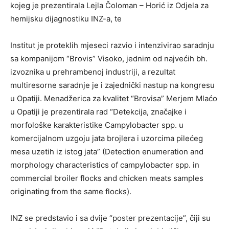
kojeg je prezentirala Lejla Čoloman – Horić iz Odjela za
hemijsku dijagnostiku INZ-a, te
Institut je proteklih mjeseci razvio i intenzivirao saradnju
sa kompanijom “Brovis” Visoko, jednim od najvećih bh.
izvoznika u prehrambenoj industriji, a rezultat
multiresorne saradnje je i zajednički nastup na kongresu
u Opatiji. Menadžerica za kvalitet “Brovisa” Merjem Mlaćo
u Opatiji je prezentirala rad “Detekcija, značajke i
morfološke karakteristike Campylobacter spp. u
komercijalnom uzgoju jata brojlera i uzorcima pilećeg
mesa uzetih iz istog jata” (Detection enumeration and
morphology characteristics of campylobacter spp. in
commercial broiler flocks and chicken meats samples
originating from the same flocks).
INZ se predstavio i sa dvije “poster prezentacije”, čiji su