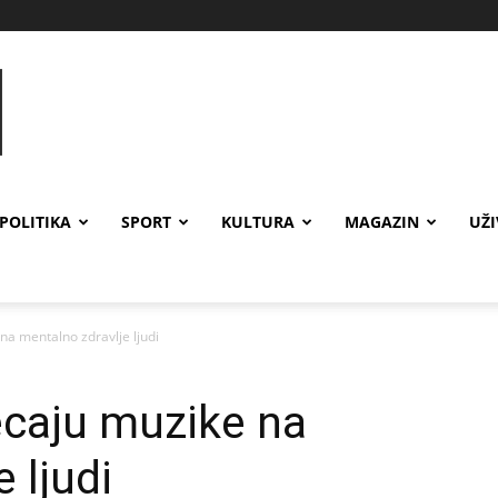
POLITIKA
SPORT
KULTURA
MAGAZIN
UŽ
 na mentalno zdravlje ljudi
jecaju muzike na
 ljudi