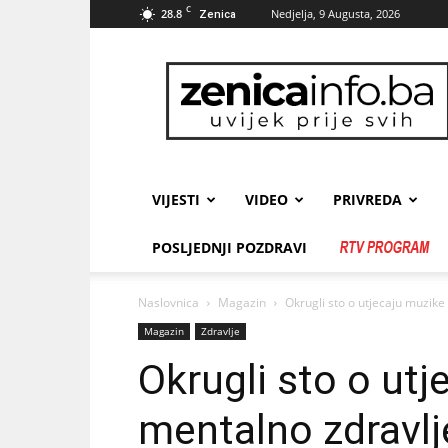
C
28.8
Nedjelja, 9 Augusta, 2026
Zenica
zenicainfo.ba
VIJESTI
VIDEO
PRIVREDA
POSLJEDNJI POZDRAVI
Naslovnica
Magazin
Okrugli sto o utjecaju muzike
Magazin
Zdravlje
Okrugli sto o ut
mentalno zdravlje