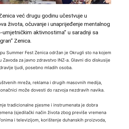
e Zenica već drugu godinu učestvuje u
ova života, očuvanje i unaprijeđenje mentalnog
no-umjetničkim aktivnostima” u saradnji sa
gran“ Zenica.
lopu Summer Fest Zenica održan je Okrugli sto na kojem
u Zavoda za javno zdravstvo INZ-a. Glavni dio diskusije
ravlje ljudi, posebno mladih osoba.
štvenih mreža, reklama i drugih masovnih medija,
onačnici može dovesti do razvoja nezdravih navika.
anje tradicionalne pjesme i instrumenata je dobra
remena (sjedilački način života zbog previše vremena
nima i televizijom, korištenje duhanskih proizvoda,