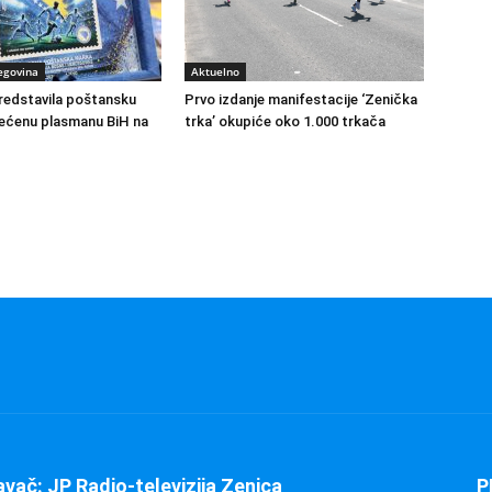
egovina
Aktuelno
redstavila poštansku
Prvo izdanje manifestacije ‘Zenička
ećenu plasmanu BiH na
trka’ okupiće oko 1.000 trkača
avač: JP Radio-televizija Zenica
P