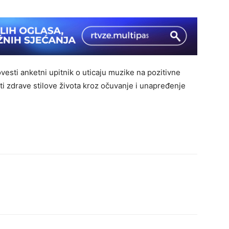
ovesti anketni upitnik o uticaju muzike na pozitivne
rati zdrave stilove života kroz očuvanje i unapređenje