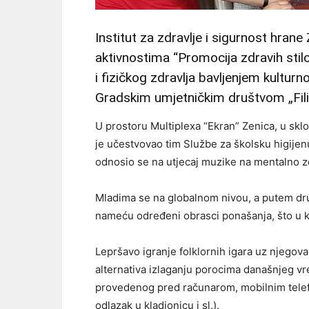
Institut za zdravlje i sigurnost hran
aktivnostima “Promocija zdravih stil
i fizičkog zdravlja bavljenjem kultur
Gradskim umjetničkim društvom „Fili
U prostoru Multiplexa “Ekran” Zenica, u sk
je učestvovao tim Službe za školsku higijen
odnosio se na utjecaj muzike na mentalno zd
Mladima se na globalnom nivou, a putem dru
nameću određeni obrasci ponašanja, što u k
Lepršavo igranje folklornih igara uz njegov
alternativa izlaganju porocima današnjeg v
provedenog pred računarom, mobilnim telefo
odlazak u kladionicu i sl.).