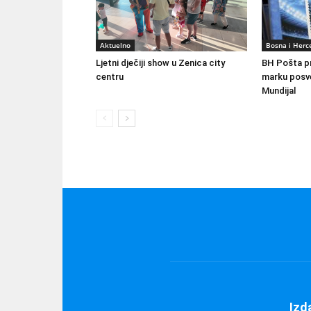
Aktuelno
Bosna i Herc
Ljetni dječiji show u Zenica city
BH Pošta p
centru
marku posv
Mundijal
Izd