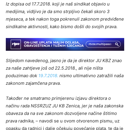
Iz dopisa od 17.7.2018. koji je naš sindikat objavio u
medijima, vidljivo je da smo strpljivo čekali skoro 3
mjeseca, a tek nakon toga pokrenuli zakonom predviđene
sindikalne aktivnosti, kako bismo došli do svojih prava.
Slijedom navedenog, jasno je da je direktor JU KBZ znao
za naše zahtjeve još od 22.5.2018., ali nije ništa
poduzimao dok
19.7.2018.
nismo ultimativno zatražili naša
zakonom zajamčena prava.
Također ne smatramo primjerenu izjavu direktora o
načinu rada NSSRZUZ JU KB Zenica, jer je naša zakonska
obaveza da na sve zakonom dozvoljene načine štitimo
prava radnika,
– navodi se u ovom otvorenom pismu, uz
opasku da radnici i dalje očekuju povećanje plata, te da je