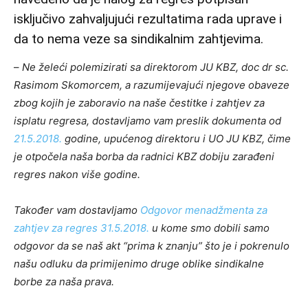
isključivo zahvaljujući rezultatima rada uprave i
da to nema veze sa sindikalnim zahtjevima.
–
Ne želeći polemizirati sa direktorom JU KBZ, doc dr sc.
Rasimom Skomorcem, a razumijevajući njegove obaveze
zbog kojih je zaboravio na naše čestitke i zahtjev za
isplatu regresa, dostavljamo vam preslik dokumenta od
21.5.2018.
godine, upućenog direktoru i UO JU KBZ, čime
je otpočela naša borba da radnici KBZ dobiju zarađeni
regres nakon više godine.
Također vam dostavljamo
Odgovor menadžmenta za
zahtjev za regres 31.5.2018.
u kome smo dobili samo
odgovor da se naš akt “prima k znanju” što je i pokrenulo
našu odluku da primijenimo druge oblike sindikalne
borbe za naša prava.