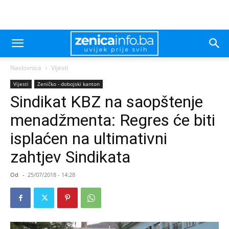
Naslovnica
Vijesti
Vijesti
Zeničko - dobojski kanton
Sindikat KBZ na saopštenje
menadžmenta: Regres će biti
isplaćen na ultimativni
zahtjev Sindikata
Od
-
25/07/2018 - 14:28