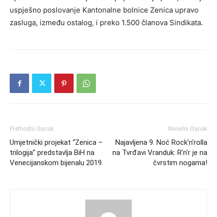
uspješno poslovanje Kantonalne bolnice Zenica upravo
zasluga, između ostalog, i preko 1.500 članova Sindikata.
Prethodni članak
Naredni članak
Umjetnički projekat “Zenica –
Najavljena 9. Noć Rock'n'rolla
trilogija” predstavlja BiH na
na Tvrđavi Vranduk: R'n'r je na
Venecijanskom bijenalu 2019.
čvrstim nogama!