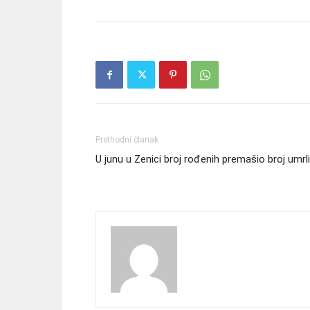
Prethodni članak
U junu u Zenici broj rođenih premašio broj umrl