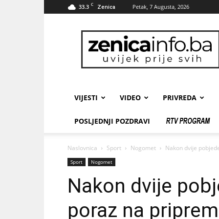
C
33.3
Petak, 7 Augusta, 2026
Zenica
zenicainfo.ba
VIJESTI
VIDEO
PRIVREDA
POSLJEDNJI POZDRAVI
Naslovnica
Sport
Nogomet
Nakon dvije pobjede
Sport
Nogomet
Nakon dvije pobje
poraz na pripre