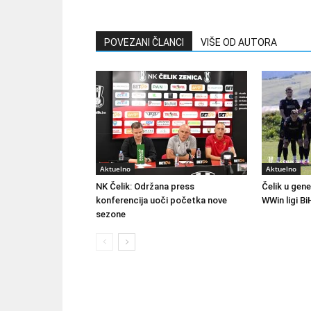
POVEZANI ČLANCI
VIŠE OD AUTORA
Aktuelno
Aktuelno
NK Čelik: Održana press
Čelik u gene
konferencija uoči početka nove
WWin ligi Bi
sezone