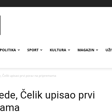
POLITIKA
SPORT
KULTURA
MAGAZIN
UŽ
, Čelik upisao prvi poraz na pripremama
de, Čelik upisao prvi
mama