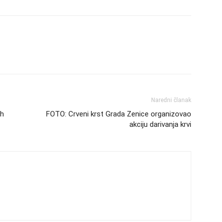
Naredni članak
ih
FOTO: Crveni krst Grada Zenice organizovao
akciju darivanja krvi