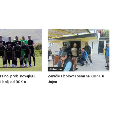
Aktuelno
ralnoj probi novajlija u
Zenički ribolovci osmi na KUP-u u
H bolji od BSK-a
Jajcu