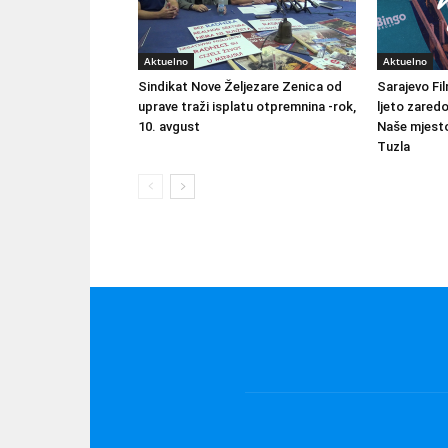
Aktuelno
Aktuelno
Sindikat Nove Željezare Zenica od
Sarajevo Fil
uprave traži isplatu otpremnina -rok,
ljeto zared
10. avgust
Naše mjesto
Tuzla