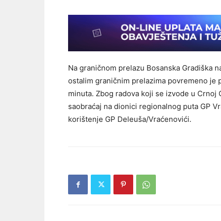
Na graničnom prelazu Bosanska Gradiška na 
ostal­im graničnim prelazi­ma povremeno je 
minuta. Zbog radova koji se izvode u Crnoj 
saobraćaj na dionici regionalnog puta GP Vr
korištenje GP Dele­uša/Vraćenovići.