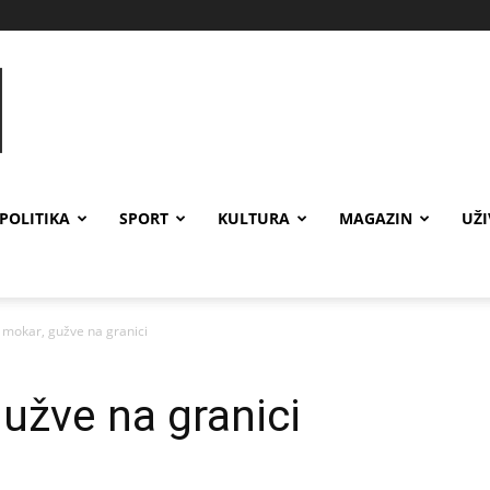
POLITIKA
SPORT
KULTURA
MAGAZIN
UŽ
 mokar, gužve na granici
užve na granici