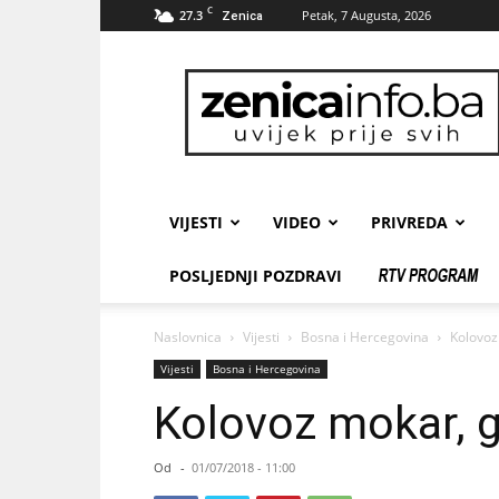
C
27.3
Petak, 7 Augusta, 2026
Zenica
zenicainfo.ba
VIJESTI
VIDEO
PRIVREDA
POSLJEDNJI POZDRAVI
Naslovnica
Vijesti
Bosna i Hercegovina
Kolovoz
Vijesti
Bosna i Hercegovina
Kolovoz mokar, g
Od
-
01/07/2018 - 11:00