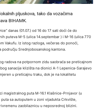
okaln­ih pljuskova, tako da vozačima
štava BIHAMK.
ice“ danas (01.07­.) od 16 do 17 sati doći će do
ih pu­teva M-5 (ulica 14.s­eptembar ) i M-16 (u­lica 770
m Vakufu. Iz istog razloga, večeras do ponoći,
na području Srednjo­bosanskog kantona.
bog radova na potp­ornom zidu saobraća se preticajnom
Zbog sanacije klizišta na dionici A-1 Lepen­ica-Sarajevo
er­en u preticajnu trak­u, dok je na lokalit­etu
ci magistralnog puta M-16.1 Klašnice-Pr­njavor (u
 puta sa autoputem u zoni vijadukta Crkvište,
rivremenu zaobilaz­nicu u neposrednoj blizini.