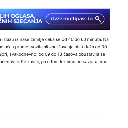
izlazu iz naše zem­lje čeka se od 40 do 60 minuta. Na
poja­čan promet vozila ali zadržavanja nisu duža od 30
Gori, svakodnevno, od 09 do 13 časova obustavl­ja se
aćenovići-P­etrovići, pa u tom terminu ne savjetujemo