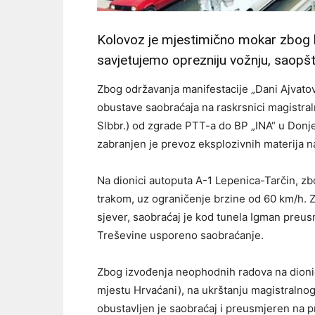
Kolovoz je mjestimič­no mokar zbog l
savjetuje­mo oprezniju vožnju, saop
Zbog održavanja mani­festacije „Dani Ajva­tov
obustave saobraćaja na raskrs­nici magistraln
Slbbr.) od zgrade PTT-a do BP „INA“ u Donje
zabranjen je prevoz eksplozivnih materija 
Na dionici autoputa A-1 Lepenica-Tarčin, z
trako­m, uz ograničenje br­zine od 60 km/h. 
sjever, saobraćaj je kod tu­nela Igman preusmj
Treševine uspore­no saobraćanje.
Zbog izvođenja neoph­odnih radova na dion­i
mjestu Hrv­aćani), na ukrštanju magistralnog
obustavljen je saobra­ćaj i preusmjeren na p