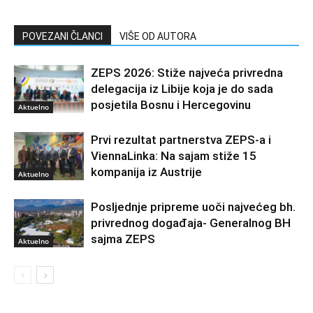
POVEZANI ČLANCI
VIŠE OD AUTORA
ZEPS 2026: Stiže najveća privredna
delegacija iz Libije koja je do sada
posjetila Bosnu i Hercegovinu
Aktuelno
Prvi rezultat partnerstva ZEPS-a i
ViennaLinka: Na sajam stiže 15
kompanija iz Austrije
Aktuelno
Posljednje pripreme uoči najvećeg bh.
privrednog događaja- Generalnog BH
sajma ZEPS
Aktuelno