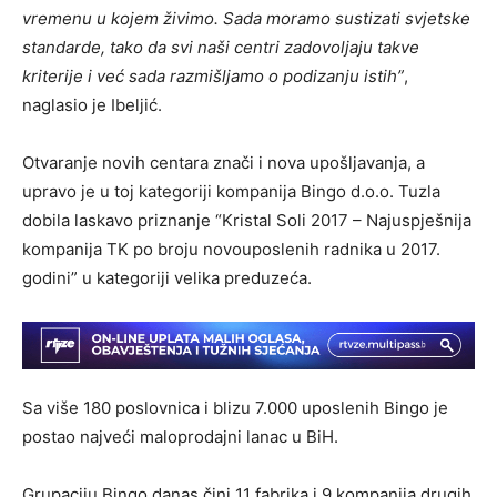
vremenu u kojem živimo. Sada moramo sustizati svjetske
standarde, tako da svi naši centri zadovoljaju takve
kriterije i već sada razmišljamo o podizanju istih”
,
naglasio je Ibeljić.
Otvaranje novih centara znači i nova upošljavanja, a
upravo je u toj kategoriji kompanija Bingo d.o.o. Tuzla
dobila laskavo priznanje “Kristal Soli 2017 – Najuspješnija
kompanija TK po broju novouposlenih radnika u 2017.
godini” u kategoriji velika preduzeća.
Sa više 180 poslovnica i blizu 7.000 uposlenih Bingo je
postao najveći maloprodajni lanac u BiH.
Grupaciju Bingo danas čini 11 fabrika i 9 kompanija drugih