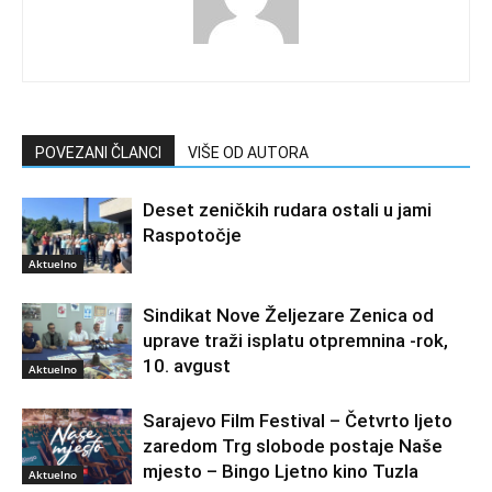
POVEZANI ČLANCI
VIŠE OD AUTORA
Deset zeničkih rudara ostali u jami
Raspotočje
Aktuelno
Sindikat Nove Željezare Zenica od
uprave traži isplatu otpremnina -rok,
10. avgust
Aktuelno
Sarajevo Film Festival – Četvrto ljeto
zaredom Trg slobode postaje Naše
mjesto – Bingo Ljetno kino Tuzla
Aktuelno