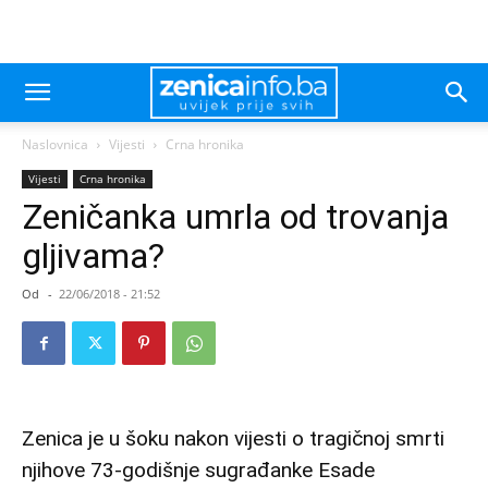
Naslovnica
Vijesti
Crna hronika
Vijesti
Crna hronika
Zeničanka umrla od trovanja
gljivama?
Od
-
22/06/2018 - 21:52
Zenica je u šoku nakon vijesti o tragičnoj smrti
njihove 73-godišnje sugrađanke Esade