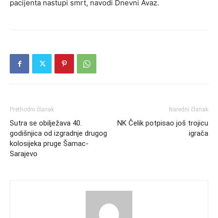
pacijenta nastupi smrt, navodi Dnevni Avaz.
Prethodni članak
Naredni članak
Sutra se obilježava 40.
NK Čelik potpisao još trojicu
godišnjica od izgradnje drugog
igrača
kolosijeka pruge Šamac-
Sarajevo