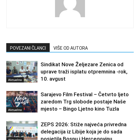
POVEZANI ČLANCI
VIŠE OD AUTORA
Sindikat Nove Željezare Zenica od
uprave traži isplatu otpremnina -rok,
10. avgust
Aktuelno
Sarajevo Film Festival – Četvrto ljeto
zaredom Trg slobode postaje Naše
mjesto – Bingo Ljetno kino Tuzla
Aktuelno
ZEPS 2026: Stiže najveća privredna
delegacija iz Libije koja je do sada
posjetila Bosnu i Hercegovinu
Aktuelno