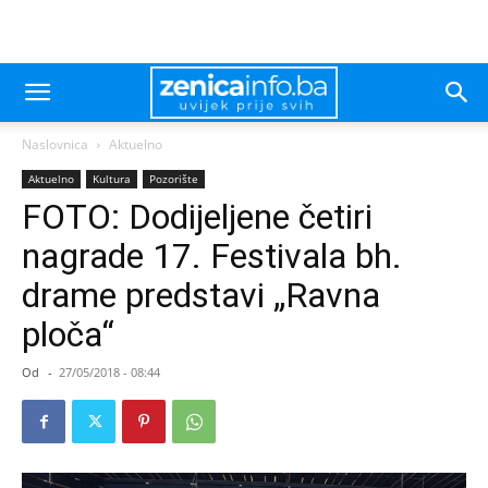
Naslovnica
Aktuelno
Aktuelno
Kultura
Pozorište
FOTO: Dodijeljene četiri
nagrade 17. Festivala bh.
drame predstavi „Ravna
ploča“
Od
-
27/05/2018 - 08:44