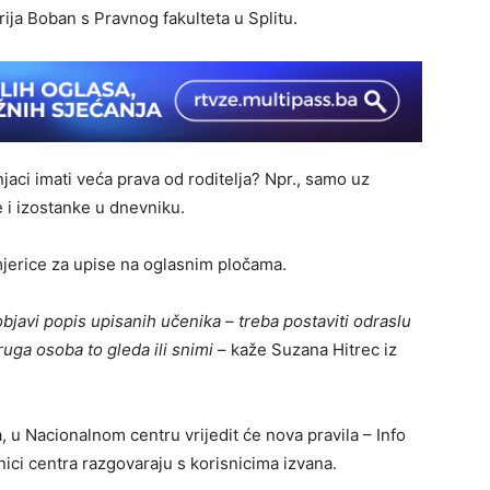
ija Boban s Pravnog fakulteta u Splitu.
šnjaci imati veća prava od roditelja? Npr., samo uz
e i izostanke u dnevniku.
mjerice za upise na oglasnim pločama.
bjavi popis upisanih učenika – treba postaviti odraslu
druga osoba to gleda ili snimi
– kaže Suzana Hitrec iz
, u Nacionalnom centru vrijedit će nova pravila – Info
nici centra razgovaraju s korisnicima izvana.