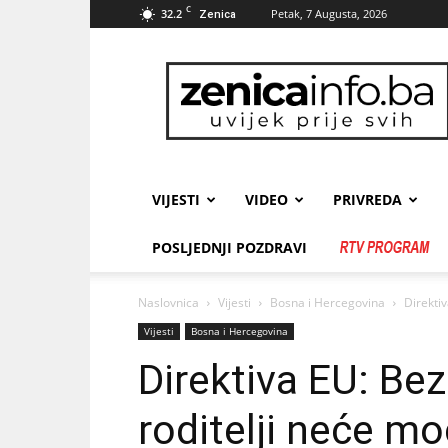
C
32.2
Petak, 7 Augusta, 2026
Zenica
zenicainfo.ba
VIJESTI
VIDEO
PRIVREDA
POSLJEDNJI POZDRAVI
Naslovnica
Vijesti
Bosna i Hercegovina
Direktiv
Vijesti
Bosna i Hercegovina
Direktiva EU: Bez
roditelji neće mo