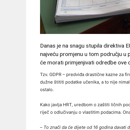
Danas je na snagu stupila direktiva EU
najveću promjenu u tom području u po
će morati primjenjivati odredbe ove d
Tzv. GDPR – predviđa drastične kazne za firm
dužne štititi podatke učenika, a to nije nim
ostalo.
Kako javlja HRT, uredbom o zaštiti ličnih po
riječ o odlučivanju o vlastitim podacima. Ona
–
To znači da će dijete od 16 godina davati 