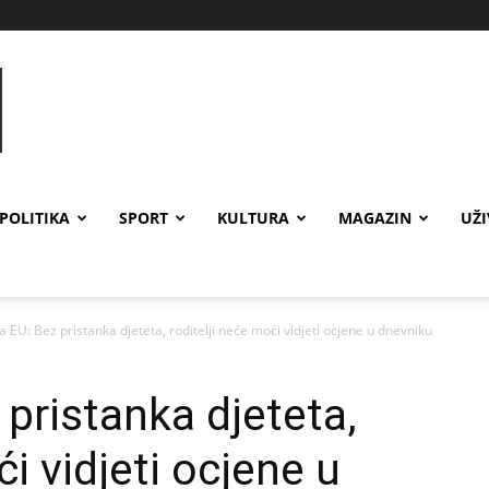
POLITIKA
SPORT
KULTURA
MAGAZIN
UŽ
a EU: Bez pristanka djeteta, roditelji neće moći vidjeti ocjene u dnevniku
 pristanka djeteta,
ći vidjeti ocjene u