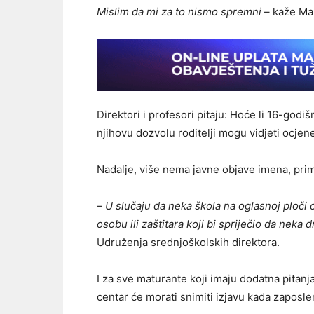
Mislim da mi za to nismo spremni
– kaže Mar
Direktori i profesori pitaju: Hoće li 16-godi
njihovu dozvolu roditelji mogu vidjeti ocjen
Nadalje, više nema javne objave imena, pri
–
U slučaju da neka škola na oglasnoj ploči o
osobu ili zaštitara koji bi spriječio da neka 
Udruženja srednjoškolskih direktora.
I za sve maturante koji imaju dodatna pitanja
centar će morati snimiti izjavu kada zaposle