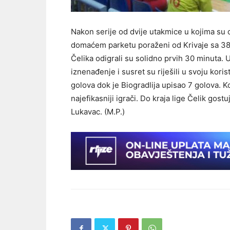
Nakon serije od dvije utakmice u kojima su 
domaćem parketu poraženi od Krivaje sa 38:
Čelika odigrali su solidno prvih 30 minuta.
iznenađenje i susret su riješili u svoju kori
golova dok je Biogradlija upisao 7 golova. Ko
najefikasniji igrači. Do kraja lige Čelik gos
Lukavac. (M.P.)