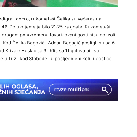
odigrali dobro, rukometaši Čelika su večeras na
46. Poluvrijeme je bilo 21:25 za goste. Rukometaši
 U drugom poluvremenu favorizovani gosti nisu dozvolili
st. Kod Čelika Begović i Adnan Begagić postigli su po 6
d Krivaje Huskić sa 9 i Klis sa 11 golova bili su
tuje u Tuzli kod Slobode i u posljednjem kolu ugostiće