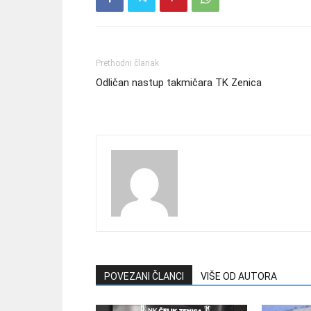
Prethodni članak
Odličan nastup takmičara TK Zenica
POVEZANI ČLANCI
VIŠE OD AUTORA