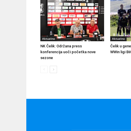
Aktuelno
Aktuelno
NK Čelik: Održana press
Čelik u gene
konferencija uoči početka nove
WWin ligi Bi
sezone