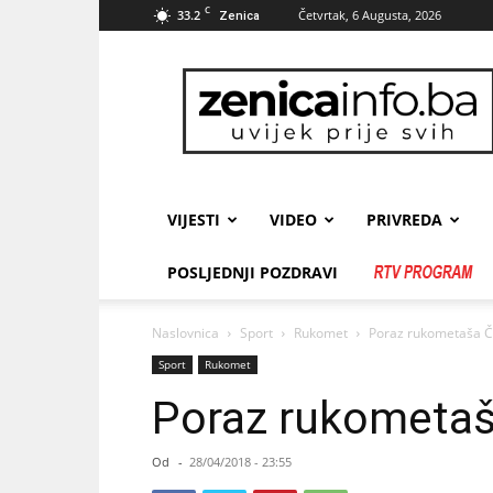
C
33.2
Četvrtak, 6 Augusta, 2026
Zenica
zenicainfo.ba
VIJESTI
VIDEO
PRIVREDA
POSLJEDNJI POZDRAVI
Naslovnica
Sport
Rukomet
Poraz rukometaša Če
Sport
Rukomet
Poraz rukometaša
Od
-
28/04/2018 - 23:55