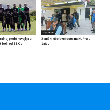
Aktuelno
ralnoj probi novajlija u
Zenički ribolovci osmi na KUP-u u
H bolji od BSK-a
Jajcu