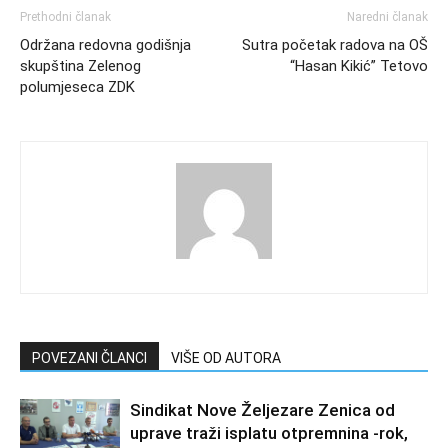
Prethodni članak
Naredni članak
Održana redovna godišnja
Sutra početak radova na OŠ
skupština Zelenog
“Hasan Kikić” Tetovo
polumjeseca ZDK
POVEZANI ČLANCI
VIŠE OD AUTORA
Sindikat Nove Željezare Zenica od
uprave traži isplatu otpremnina -rok,